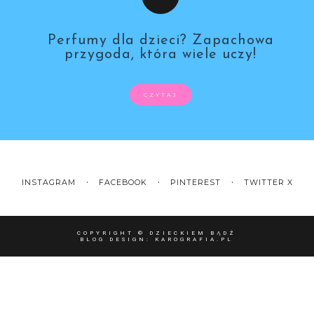
Perfumy dla dzieci? Zapachowa
przygoda, która wiele uczy!
CZYTAJ
INSTAGRAM
FACEBOOK
PINTEREST
TWITTER X
COPYRIGHT ©
DZIECKIEM BĄDŹ
BLOG DESIGN:
KAROGRAFIA.PL