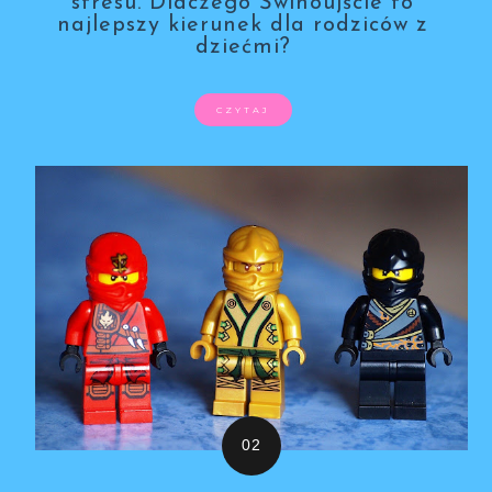
stresu. Dlaczego Świnoujście to
najlepszy kierunek dla rodziców z
dziećmi?
CZYTAJ