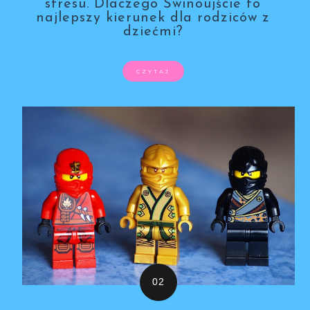
stresu. Dlaczego Świnoujście to
najlepszy kierunek dla rodziców z
dziećmi?
CZYTAJ