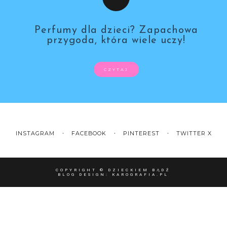
Perfumy dla dzieci? Zapachowa
przygoda, która wiele uczy!
CZYTAJ
INSTAGRAM
FACEBOOK
PINTEREST
TWITTER X
COPYRIGHT ©
DZIECKIEM BĄDŹ
BLOG DESIGN:
KAROGRAFIA.PL