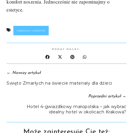
komfort noszenia. Jednocześnie nie zapominajmy o
estetyce.
UBRANIA I DODATKI
PODAJ DALEJ:
←
Nowszy artykuł
Święto Zmarłych na świecie materiały dla dzieci
→
Poprzedni artykuł
Hotel 4-gwiazdkowy małopolska – jak wybrać
idealny hotel w okolicach Krakowa?
Może zainteresuje Cię też: