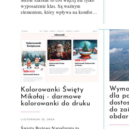
wyposażenie klas. Są ważnym
elementem, który wpływa na komfor…
Wymar
Kolorowanki Święty
dla p
Mikołaj - darmowe
dosto
kolorowanki do druku
do za
obda
LISTOPADA 22, 2024
Święta Bożego Narodzenia to