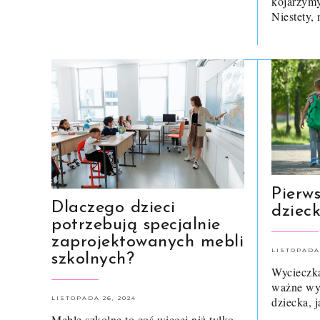
kojarzymy
Niestety,
Pierw
Dlaczego dzieci
dziec
potrzebują specjalnie
zaprojektowanych mebli
LISTOPADA 
szkolnych?
Wycieczka
ważne wy
LISTOPADA 26, 2024
dziecka, 
Meble szkolne to coś więcej niż tylko