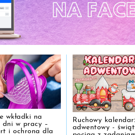
e wkładki na
Ruchowy kalendar
e dni w pracy –
adwentowy - świąt
rt i ochrona dla
pociąg z zadaniam