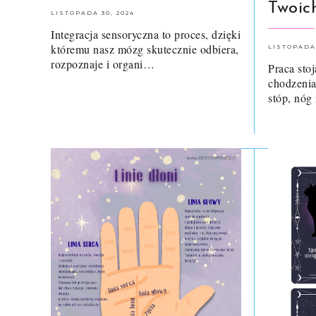
Twoic
LISTOPADA 30, 2024
Integracja sensoryczna to proces, dzięki
któremu nasz mózg skutecznie odbiera,
LISTOPADA 
rozpoznaje i organi…
Praca sto
chodzenia
stóp, nóg