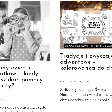
Tradycje i zwyczaj
adwentowe -
my dzieci i
kolorowanka do d
latków – kiedy
 szukać pomocy
LISTOPADA 27, 2024
listy?
Zbliża się pachnący Świętami
Narodzenia czas w roku – adw
okres oczekiwania na narodz
27, 2024
wo i okres dorastania często