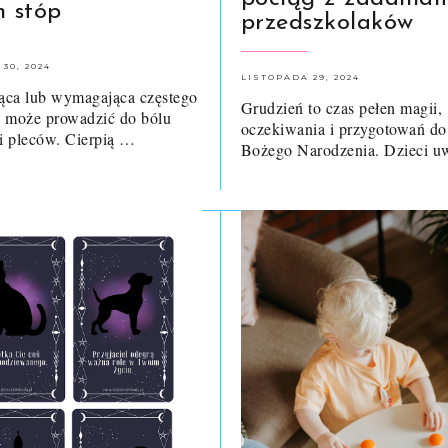
h stóp
przedszkolaków
30, 2024
LISTOPADA 29, 2024
jąca lub wymagająca częstego
Grudzień to czas pełen magii,
 może prowadzić do bólu
oczekiwania i przygotowań do
 i pleców. Cierpią …
Bożego Narodzenia. Dzieci u