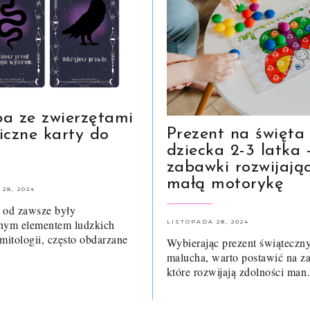
a ze zwierzętami
Prezent na święta
iczne karty do
dziecka 2-3 latka 
zabawki rozwijają
małą motorykę
28, 2024
 od zawsze były
znym elementem ludzkich
LISTOPADA 28, 2024
 mitologii, często obdarzane
Wybierając prezent świąteczny
malucha, warto postawić na z
które rozwijają zdolności ma