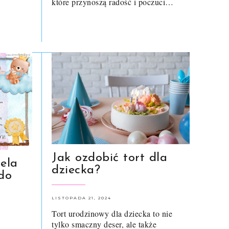
które przynoszą radość i poczuci…
Jak ozdobić tort dla
iela
dziecka?
do
LISTOPADA 21, 2024
Tort urodzinowy dla dziecka to nie
tylko smaczny deser, ale także