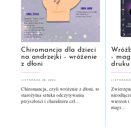
Chiromancja dla dzieci
Wróżb
na andrzejki - wróżenie
- mag
z dłoni
druku
LISTOPADA 28, 2024
LISTOPADA 
Chiromancja, czyli wróżenie z dłoni, to
Zwierzęta
starożytna sztuka odczytywania
nieodłąc
przyszłości i charakteru czł…
wierzeń i
magi…