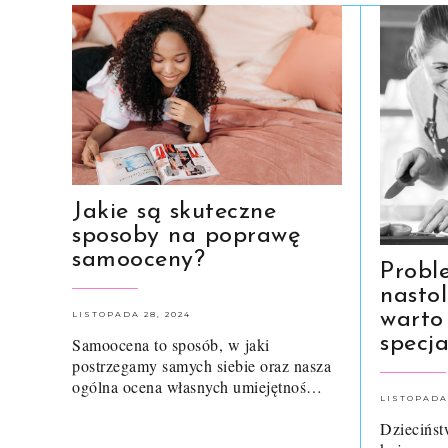
Jakie są skuteczne
sposoby na poprawę
samooceny?
Proble
nasto
warto
LISTOPADA 28, 2024
specja
Samoocena to sposób, w jaki
postrzegamy samych siebie oraz nasza
ogólna ocena własnych umiejętnoś…
LISTOPADA 
Dziecińst