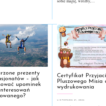
sobie magię, wróżby,…
zone prezenty
Certyfikat Przyjac
asjonatów – jak
Pluszowego Misia 
sować upominek
wydrukowania
interesowań
rowanego?
LISTOPADA 21, 2024