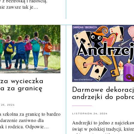
 z beztroską i radością.
 nie zawsze tak je…
sza wycieczka
ka za granicę
Darmowe dekoracj
andrzejki do pobr
25, 2024
 szkolna za granicę to bardzo
LISTOPADA 24, 2024
darzenie zarówno dla
Andrzejki to jedno z najcieka
jak i rodzica. Odpowie…
świąt w polskiej tradycji, któr