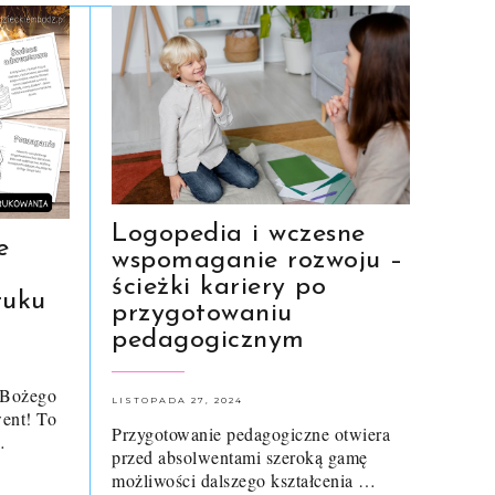
Logopedia i wczesne
e
wspomaganie rozwoju –
ścieżki kariery po
ruku
przygotowaniu
pedagogicznym
 Bożego
LISTOPADA 27, 2024
ent! To
Przygotowanie pedagogiczne otwiera
…
przed absolwentami szeroką gamę
możliwości dalszego kształcenia …