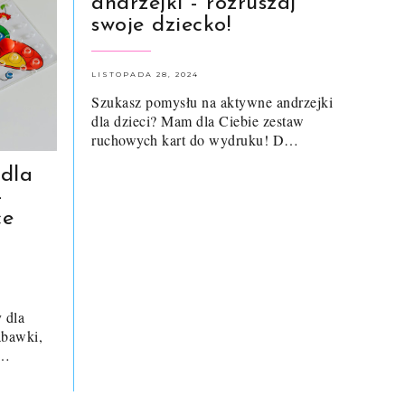
andrzejki - rozruszaj
swoje dziecko!
LISTOPADA 28, 2024
Szukasz pomysłu na aktywne andrzejki
dla dzieci? Mam dla Ciebie zestaw
ruchowych kart do wydruku! D…
 dla
-
ce
 dla
abawki,
n…