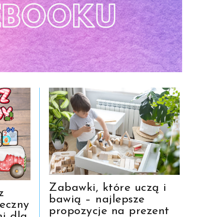
Zabawki, które uczą i
z
bawią – najlepsze
eczny
propozycje na prezent
i dla