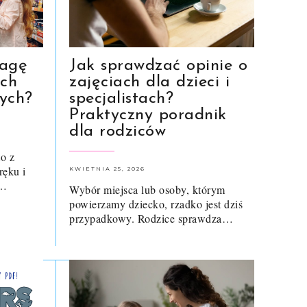
wagę
Jak sprawdzać opinie o
ych
zajęciach dla dzieci i
ych?
specjalistach?
Praktyczny poradnik
dla rodziców
o z
ręku i
KWIETNIA 25, 2026
r…
Wybór miejsca lub osoby, którym
powierzamy dziecko, rzadko jest dziś
przypadkowy. Rodzice sprawdza…