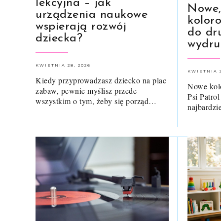
lekcyjna – jak
Nowe
urządzenia naukowe
kolor
wspierają rozwój
do dru
dziecka?
wydru
KWIETNIA 28, 2026
KWIETNIA 2
Kiedy przyprowadzasz dziecko na plac
Nowe kolo
zabaw, pewnie myślisz przede
Psi Patrol
wszystkim o tym, żeby się porząd…
najbardzi