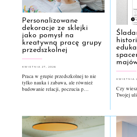
Personalizowane
dekoracje ze sklejki
Ślada
jako pomysł na
histor
kreatywną pracę grupy
edukac
przedszkolnej
space
majó
KWIETNIA 27, 2026
Praca w grupie przedszkolnej to nie
KWIETNIA 2
tylko nauka i zabawa, ale również
Czy wiesz
budowanie relacji, poczucia p…
Twojej u