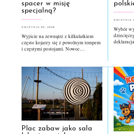
spacer w misję
polsk
specjalną?
KWIETNIA 2
KWIETNIA 30, 2026
Wybór wy
dziecięce
Wyjście na zewnątrz z kilkulatkiem
deklaracj
często kojarzy się z powolnym tempem
i częstymi postojami. Nowoc…
Plac zabaw jako sala