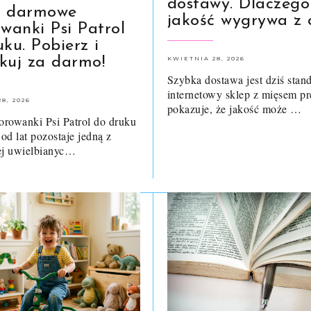
dostawy. Dlaczego
, darmowe
jakość wygrywa z 
owanki Psi Patrol
ku. Pobierz i
kuj za darmo!
KWIETNIA 28, 2026
Szybka dostawa jest dziś stan
internetowy sklep z mięsem p
8, 2026
pokazuje, że jakość może …
rowanki Psi Patrol do druku
 od lat pozostaje jedną z
ej uwielbianyc…