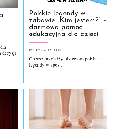
Polskie legendy w
a –
zabawie „Kim jestem?” –
darmowa pomoc
edukacyjna dla dzieci
dla
KWIETNIA 27, 2026
 decyzji
Chcesz przybliżyć dzieciom polskie
legendy w spos…