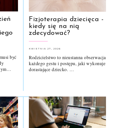
zień
Fizjoterapia dziecięca -
kiedy się na nią
iego
zdecydować?
KWIETNIA 27, 2026
 musi być
Rodzicielstwo to nieustanna obserwacja
dy
każdego gestu i postępu, jaki wykonuje
onym…
dorastające dziecko. …