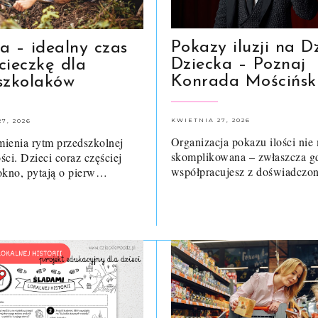
Pokazy iluzji na D
a – idealny czas
Dziecka – Poznaj
cieczkę dla
Konrada Mościńsk
szkolaków
KWIETNIA 27, 2026
7, 2026
Organizacja pokazu ilości nie
ienia rytm przedszkolnej
skomplikowana – zwłaszcza g
ści. Dzieci coraz częściej
współpracujesz z doświadcz
okno, pytają o pierw…