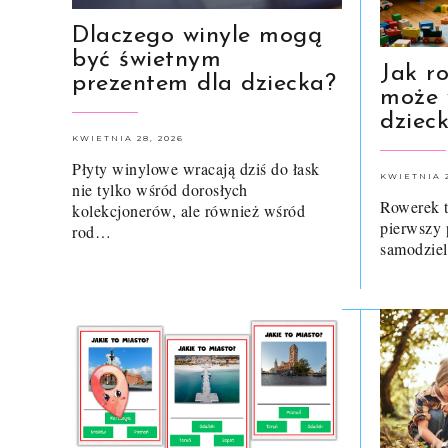
Dlaczego winyle mogą
być świetnym
Jak r
prezentem dla dziecka?
może 
dziec
KWIETNIA 28, 2026
Płyty winylowe wracają dziś do łask
KWIETNIA 2
nie tylko wśród dorosłych
Rowerek t
kolekcjonerów, ale również wśród
pierwszy 
rod…
samodzie