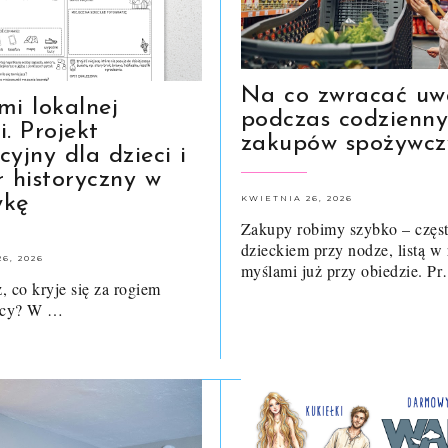
Na co zwracać u
mi lokalnej
podczas codzienn
ii. Projekt
zakupów spożywcz
yjny dla dzieci i
r historyczny w
wkę
KWIETNIA 26, 2026
Zakupy robimy szybko – częst
dzieckiem przy nodze, listą w 
6, 2026
myślami już przy obiedzie. P
, co kryje się za rogiem
licy? W …