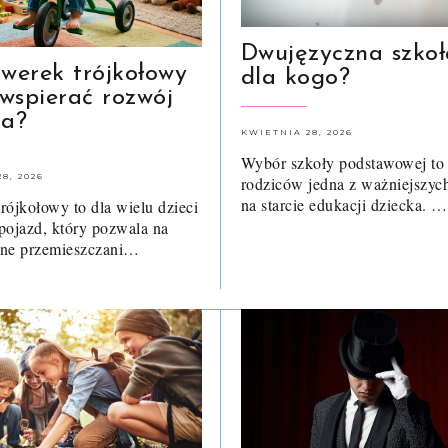
Dwujęzyczna szkoł
owerek trójkołowy
dla kogo?
wspierać rozwój
ka?
KWIETNIA 28, 2026
Wybór szkoły podstawowej to 
8, 2026
rodziców jedna z ważniejszych
na starcie edukacji dziecka. …
rójkołowy to dla wielu dzieci
pojazd, który pozwala na
lne przemieszczani…