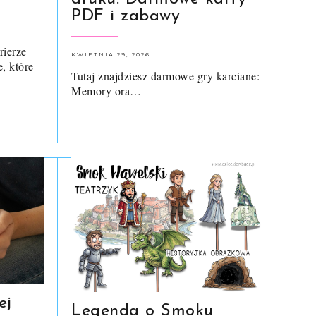
PDF i zabawy
rierze
KWIETNIA 29, 2026
e, które
Tutaj znajdziesz darmowe gry karciane:
Memory ora…
ej
Legenda o Smoku