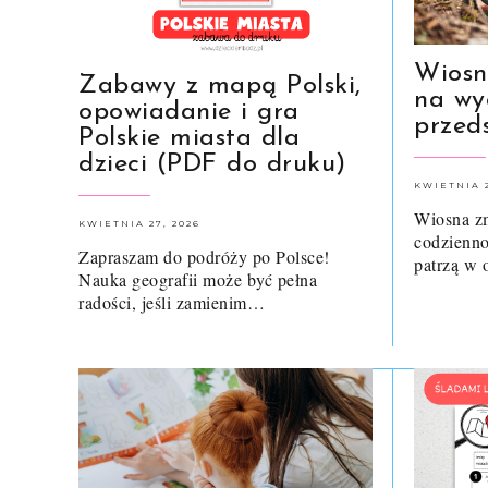
Wiosn
Zabawy z mapą Polski,
na wy
opowiadanie i gra
przed
Polskie miasta dla
dzieci (PDF do druku)
KWIETNIA 2
Wiosna zm
KWIETNIA 27, 2026
codzienno
Zapraszam do podróży po Polsce!
patrzą w 
Nauka geografii może być pełna
radości, jeśli zamienim…