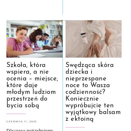
Szkoła, która
Swędząca skóra
wspiera, a nie
dziecka i
ocenia – miejsce,
nieprzespane
które daje
noce to Wasza
młodym ludziom
codzienność?
przestrzeń do
Koniecznie
bycia sobą
wypróbujcie ten
wyjątkowy balsam
z ektoiną
CZERWCA 11, 2025
Dlaczego potrzebujemy