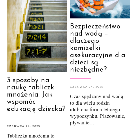
Bezpieczeństwo
nad wodą –
dlaczego
kamizelki
asekuracyjne dla
dzieci są
niezbędne?
3 sposoby na
naukę tabliczki
CZERWCA 24, 2025
mnożenia. Jak
Czas spędzany nad wodą
wspomóc
to dla wielu rodzin
edukację dziecka?
ulubiona forma letniego
wypoczynku. Plażowanie,
pływanie…
CZERWCA 24, 2025
Tabliczka mnożenia to