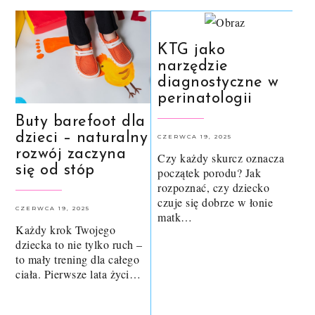
KTG jako
narzędzie
diagnostyczne w
perinatologii
Buty barefoot dla
dzieci – naturalny
CZERWCA 19, 2025
rozwój zaczyna
Czy każdy skurcz oznacza
się od stóp
początek porodu? Jak
rozpoznać, czy dziecko
czuje się dobrze w łonie
CZERWCA 19, 2025
matk…
Każdy krok Twojego
dziecka to nie tylko ruch –
to mały trening dla całego
ciała. Pierwsze lata życi…