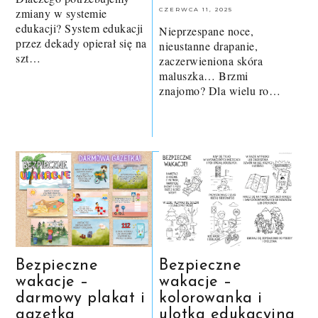
zmiany w systemie
CZERWCA 11, 2025
edukacji? System edukacji
Nieprzespane noce,
przez dekady opierał się na
nieustanne drapanie,
szt…
zaczerwieniona skóra
maluszka… Brzmi
znajomo? Dla wielu ro…
Bezpieczne
Bezpieczne
wakacje –
wakacje –
darmowy plakat i
kolorowanka i
gazetka
ulotka edukacyjna