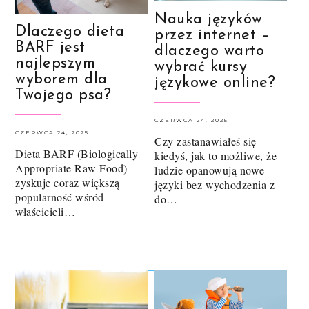
Nauka języków
Dlaczego dieta
przez internet –
BARF jest
dlaczego warto
najlepszym
wybrać kursy
wyborem dla
językowe online?
Twojego psa?
CZERWCA 24, 2025
CZERWCA 24, 2025
Czy zastanawiałeś się
Dieta BARF (Biologically
kiedyś, jak to możliwe, że
Appropriate Raw Food)
ludzie opanowują nowe
zyskuje coraz większą
języki bez wychodzenia z
popularność wśród
do…
właścicieli…