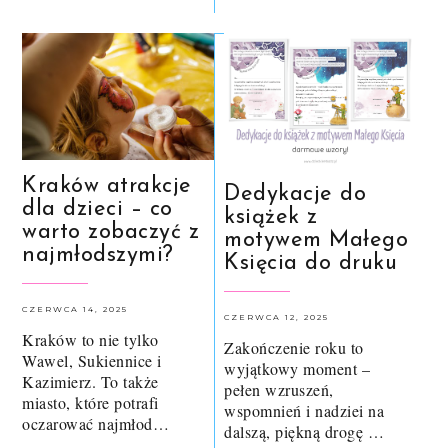
Kraków atrakcje
Dedykacje do
dla dzieci – co
książek z
warto zobaczyć z
motywem Małego
najmłodszymi?
Księcia do druku
CZERWCA 14, 2025
CZERWCA 12, 2025
Kraków to nie tylko
Zakończenie roku to
Wawel, Sukiennice i
wyjątkowy moment –
Kazimierz. To także
pełen wzruszeń,
miasto, które potrafi
wspomnień i nadziei na
oczarować najmłod…
dalszą, piękną drogę …