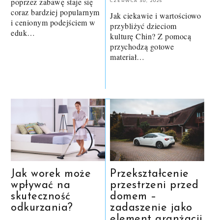
poprzez zabawę staje się
CZERWCA 30, 2025
coraz bardziej popularnym
Jak ciekawie i wartościowo
i cenionym podejściem w
przybliżyć dzieciom
eduk…
kulturę Chin? Z pomocą
przychodzą gotowe
materiał…
Jak worek może
Przekształcenie
wpływać na
przestrzeni przed
skuteczność
domem –
odkurzania?
zadaszenie jako
element aranżacji