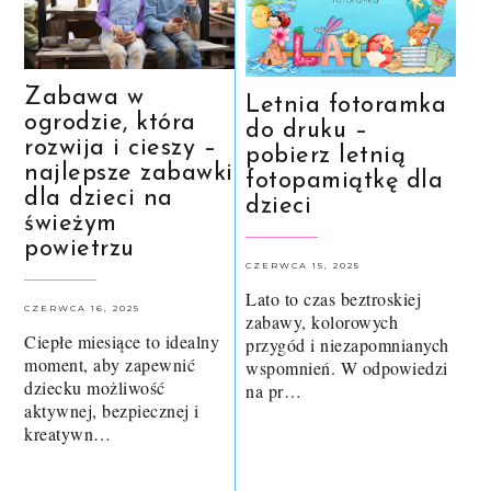
Zabawa w
Letnia fotoramka
ogrodzie, która
do druku –
rozwija i cieszy –
pobierz letnią
najlepsze zabawki
fotopamiątkę dla
dla dzieci na
dzieci
świeżym
powietrzu
CZERWCA 15, 2025
Lato to czas beztroskiej
CZERWCA 16, 2025
zabawy, kolorowych
Ciepłe miesiące to idealny
przygód i niezapomnianych
moment, aby zapewnić
wspomnień. W odpowiedzi
dziecku możliwość
na pr…
aktywnej, bezpiecznej i
kreatywn…