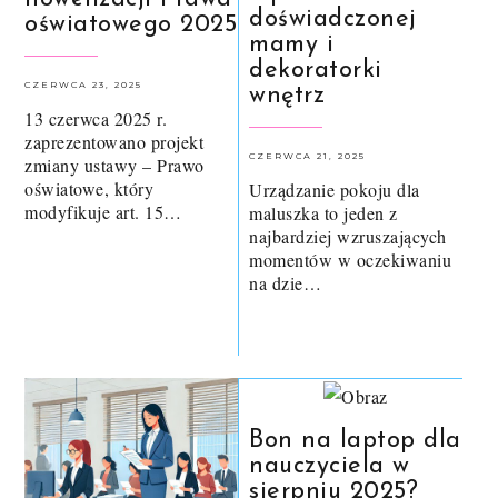
doświadczonej
oświatowego 2025
mamy i
dekoratorki
CZERWCA 23, 2025
wnętrz
13 czerwca 2025 r.
zaprezentowano projekt
CZERWCA 21, 2025
zmiany ustawy – Prawo
oświatowe, który
Urządzanie pokoju dla
modyfikuje art. 15…
maluszka to jeden z
najbardziej wzruszających
momentów w oczekiwaniu
na dzie…
Bon na laptop dla
nauczyciela w
sierpniu 2025?