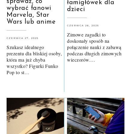
sprawdź, co
łamigłówek dla
wybrać fanowi
dzieci
Marvela, Star
Wars lub anime
CZERWCA 26, 2025
Zimowe zagadki to
CZERWCA 27, 2025
doskonały sposób na
Szukasz idealnego
połączenie nauki z zabawą
prezentu dla bliskiej osoby,
podczas długich zimowych
która ma już chyba
wieczorów.…
wszystko? Figurki Funko
Pop to st…