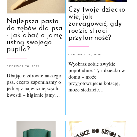
Czy twoje dziecko
wie, jak
Najlepsza pasta
zareagować, gdy
do zębów dla psa
rodzic straci
- jak dbać o jamę
przytomność?
ustną swojego
pupila?
CZERWCA 24, 2025
Wyobraź sobie zwykłe
CZERWCA 26, 2025
popołudnie. Ty i dziecko w
Dbając o zdrowie naszego
domu – może
psa, często zapominamy o
przygotowujecie kolację,
jednej z najważniejszych
może siedzicie…
kwestii – higienie jamy…