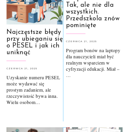
Tak, ale nie dla
wszystkich.
Przedszkola znów
pominięte
Najczęstsze błędy
przy ubieganiu się
CZERWCA 21, 2025
o PESEL i jak ich
Program bonów na laptopy
uniknąć
dla nauczycieli miał być
realnym wsparciem w
cyfryzacji edukacji. Miał –
CZERWCA 21, 2025
…
Uzyskanie numeru PESEL
może wydawać się
prostym zadaniem, ale
rzeczywistość bywa inna.
Wielu osobom…