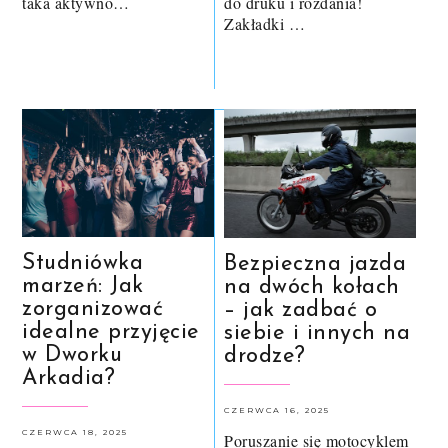
taka aktywno…
do druku i rozdania!
Zakładki …
Studniówka
Bezpieczna jazda
marzeń: Jak
na dwóch kołach
zorganizować
– jak zadbać o
idealne przyjęcie
siebie i innych na
w Dworku
drodze?
Arkadia?
CZERWCA 16, 2025
CZERWCA 18, 2025
Poruszanie się motocyklem