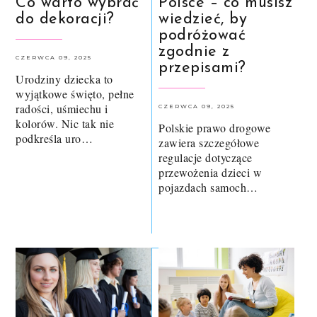
Co warto wybrać
Polsce – co musisz
do dekoracji?
wiedzieć, by
podróżować
zgodnie z
CZERWCA 09, 2025
przepisami?
Urodziny dziecka to
wyjątkowe święto, pełne
radości, uśmiechu i
CZERWCA 09, 2025
kolorów. Nic tak nie
Polskie prawo drogowe
podkreśla uro…
zawiera szczegółowe
regulacje dotyczące
przewożenia dzieci w
pojazdach samoch…