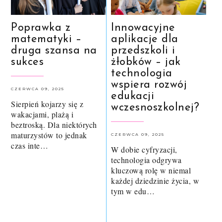
Poprawka z
Innowacyjne
matematyki –
aplikacje dla
druga szansa na
przedszkoli i
sukces
żłobków – jak
technologia
wspiera rozwój
CZERWCA 09, 2025
edukacji
Sierpień kojarzy się z
wczesnoszkolnej?
wakacjami, plażą i
beztroską. Dla niektórych
maturzystów to jednak
CZERWCA 09, 2025
czas inte…
W dobie cyfryzacji,
technologia odgrywa
kluczową rolę w niemal
każdej dziedzinie życia, w
tym w edu…