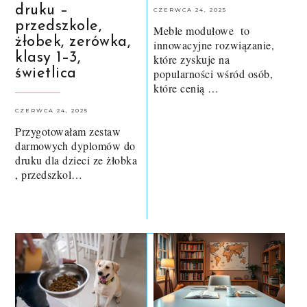
druku –
CZERWCA 24, 2025
przedszkole,
Meble modułowe to
żłobek, zerówka,
innowacyjne rozwiązanie,
klasy 1–3,
które zyskuje na
świetlica
popularności wśród osób,
które cenią …
CZERWCA 24, 2025
Przygotowałam zestaw
darmowych dyplomów do
druku dla dzieci ze żłobka
, przedszkol…