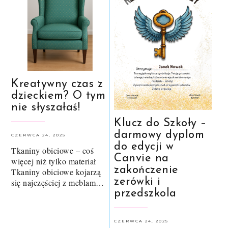
Kreatywny czas z
dzieckiem? O tym
nie słyszałaś!
Klucz do Szkoły –
darmowy dyplom
CZERWCA 24, 2025
do edycji w
Tkaniny obiciowe – coś
Canvie na
więcej niż tylko materiał
zakończenie
Tkaniny obiciowe kojarzą
zerówki i
się najczęściej z meblam…
przedszkola
CZERWCA 24, 2025