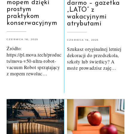
mopem dzięki
darmo – gazetka
prostym
„LATO” z
praktykom
wakacyjnymi
konserwacyjnym
atrybutami
CZERWCA 16, 2025
CZERWCA 16, 2025
Źródło:
Szukasz oryginalnej letniej
https://pl.mova.tech/produc
dekoracji do przedszkola,
ts/mova-v50-ultra-robot-
szkoły lub świetlicy? A
vacuum Robot sprzątający
może prowadzisz zaję…
z mopem rewoluc…