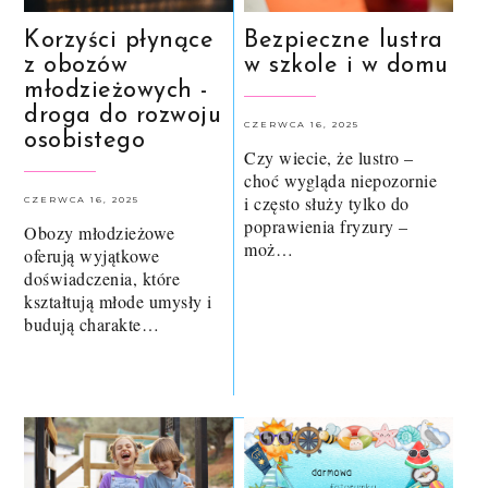
Korzyści płynące
Bezpieczne lustra
z obozów
w szkole i w domu
młodzieżowych -
droga do rozwoju
CZERWCA 16, 2025
osobistego
Czy wiecie, że lustro –
choć wygląda niepozornie
i często służy tylko do
CZERWCA 16, 2025
poprawienia fryzury –
Obozy młodzieżowe
moż…
oferują wyjątkowe
doświadczenia, które
kształtują młode umysły i
budują charakte…