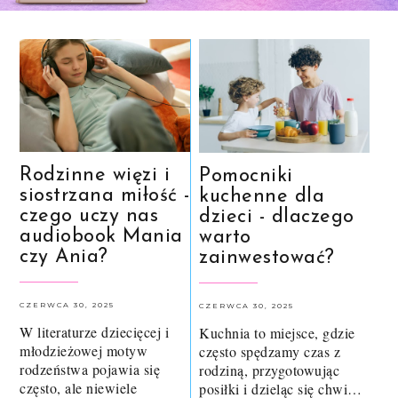
Rodzinne więzi i
Pomocniki
siostrzana miłość -
kuchenne dla
czego uczy nas
dzieci - dlaczego
audiobook Mania
warto
czy Ania?
zainwestować?
CZERWCA 30, 2025
CZERWCA 30, 2025
W literaturze dziecięcej i
Kuchnia to miejsce, gdzie
młodzieżowej motyw
często spędzamy czas z
rodzeństwa pojawia się
rodziną, przygotowując
często, ale niewiele
posiłki i dzieląc się chwi…