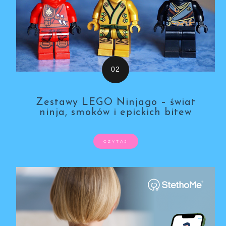
Zestawy LEGO Ninjago – świat
ninja, smoków i epickich bitew
CZYTAJ