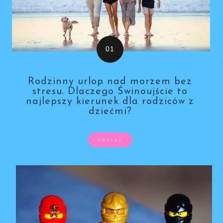
Rodzinny urlop nad morzem bez
stresu. Dlaczego Świnoujście to
najlepszy kierunek dla rodziców z
dziećmi?
CZYTAJ