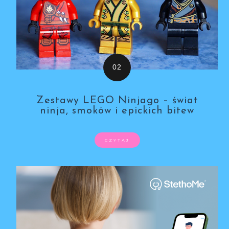
Zestawy LEGO Ninjago – świat
ninja, smoków i epickich bitew
CZYTAJ