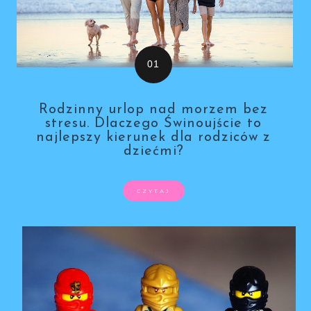
Rodzinny urlop nad morzem bez
stresu. Dlaczego Świnoujście to
najlepszy kierunek dla rodziców z
dziećmi?
CZYTAJ