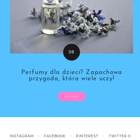
Perfumy dla dzieci? Zapachowa
przygoda, która wiele uczy!
CZYTAJ
INSTAGRAM
FACEBOOK
PINTEREST
TWITTER X