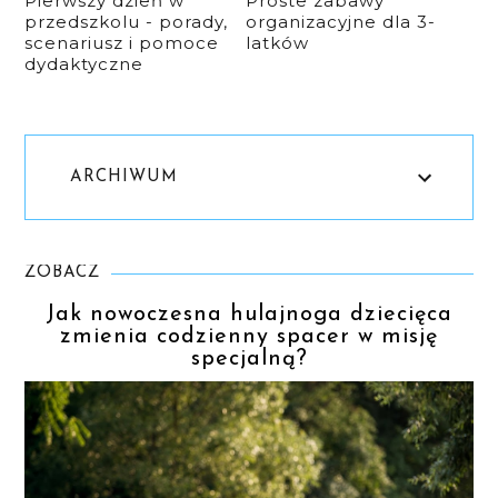
Pierwszy dzień w
Proste zabawy
przedszkolu - porady,
organizacyjne dla 3-
scenariusz i pomoce
latków
dydaktyczne
ARCHIWUM
ZOBACZ
Jak nowoczesna hulajnoga dziecięca
zmienia codzienny spacer w misję
specjalną?