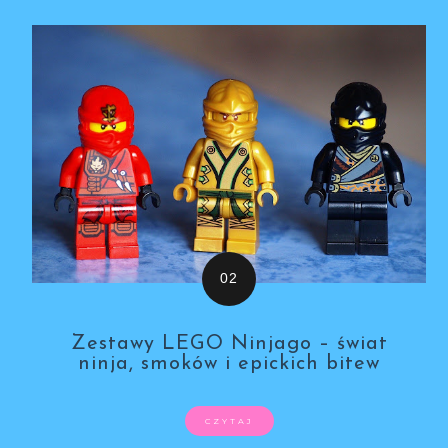
Zestawy LEGO Ninjago – świat
ninja, smoków i epickich bitew
CZYTAJ