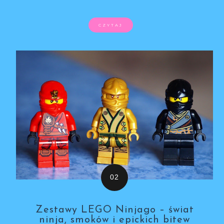
CZYTAJ
Zestawy LEGO Ninjago – świat
ninja, smoków i epickich bitew