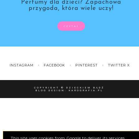
Perfumy dla dzieci? Zapachowa
przygoda, która wiele uczy!
CZYTAJ
INSTAGRAM
FACEBOOK
PINTEREST
TWITTER X
COPYRIGHT ©
DZIECKIEM BĄDŹ
BLOG DESIGN:
KAROGRAFIA.PL
This site uses cookies from Google to deliver its services