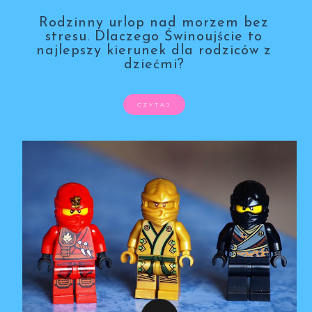
Rodzinny urlop nad morzem bez
stresu. Dlaczego Świnoujście to
najlepszy kierunek dla rodziców z
dziećmi?
CZYTAJ