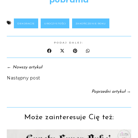
pobrania
DEKORACJE
UROCZYSTOŚCI
ZAKOŃCZENIE ROKU
PODAJ DALEJ:
←
Nowszy artykuł
Następny post
→
Poprzedni artykuł
Może zainteresuje Cię też: