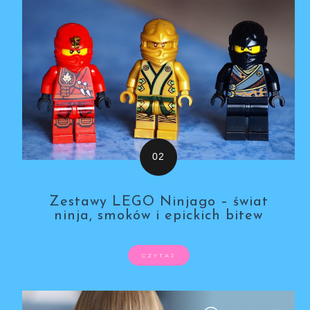
Zestawy LEGO Ninjago – świat
ninja, smoków i epickich bitew
CZYTAJ