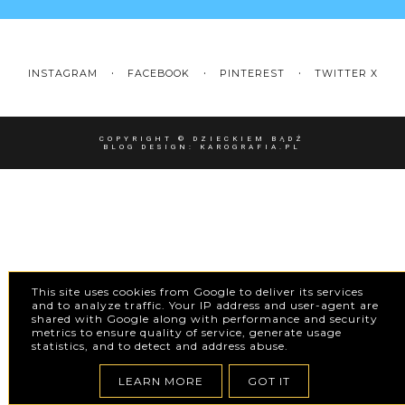
INSTAGRAM
FACEBOOK
PINTEREST
TWITTER X
COPYRIGHT ©
DZIECKIEM BĄDŹ
BLOG DESIGN:
KAROGRAFIA.PL
This site uses cookies from Google to deliver its services
and to analyze traffic. Your IP address and user-agent are
shared with Google along with performance and security
metrics to ensure quality of service, generate usage
statistics, and to detect and address abuse.
LEARN MORE
GOT IT