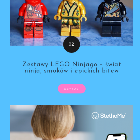
Zestawy LEGO Ninjago – świat
ninja, smoków i epickich bitew
CZYTAJ