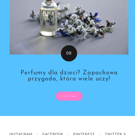
Perfumy dla dzieci? Zapachowa
przygoda, która wiele uczy!
CZYTAJ
INSTAGRAM
FACEBOOK
PINTEREST
TWITTER X