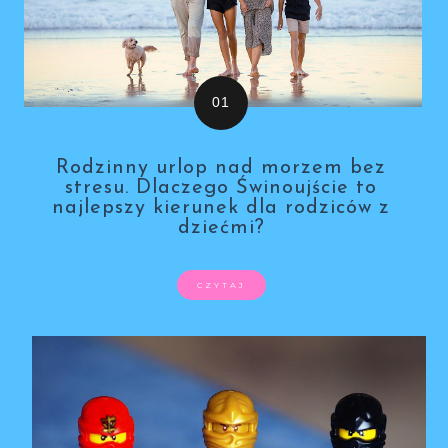
Rodzinny urlop nad morzem bez
stresu. Dlaczego Świnoujście to
najlepszy kierunek dla rodziców z
dziećmi?
CZYTAJ