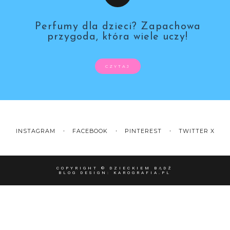
Perfumy dla dzieci? Zapachowa
przygoda, która wiele uczy!
CZYTAJ
INSTAGRAM
FACEBOOK
PINTEREST
TWITTER X
COPYRIGHT ©
DZIECKIEM BĄDŹ
BLOG DESIGN:
KAROGRAFIA.PL