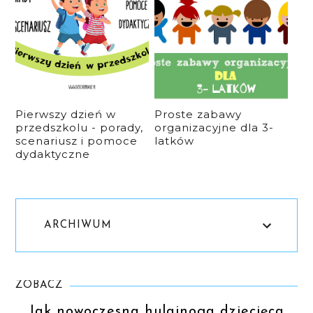
Pierwszy dzień w
Proste zabawy
przedszkolu - porady,
organizacyjne dla 3-
scenariusz i pomoce
latków
dydaktyczne
ARCHIWUM
ZOBACZ
Jak nowoczesna hulajnoga dziecięca