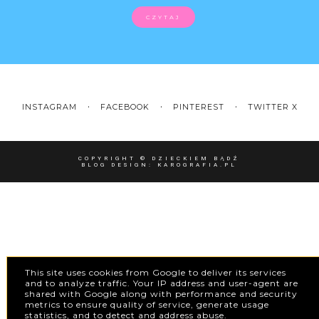
CZYTAJ
INSTAGRAM
FACEBOOK
PINTEREST
TWITTER X
COPYRIGHT ©
DZIECKIEM BĄDŹ
BLOG DESIGN:
KAROGRAFIA.PL
This site uses cookies from Google to deliver its services
and to analyze traffic. Your IP address and user-agent are
shared with Google along with performance and security
metrics to ensure quality of service, generate usage
statistics, and to detect and address abuse.