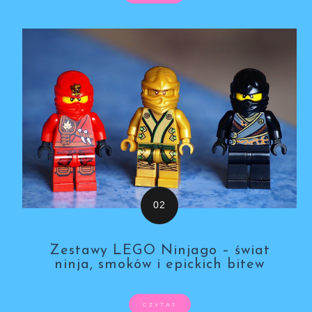
Zestawy LEGO Ninjago – świat
ninja, smoków i epickich bitew
CZYTAJ