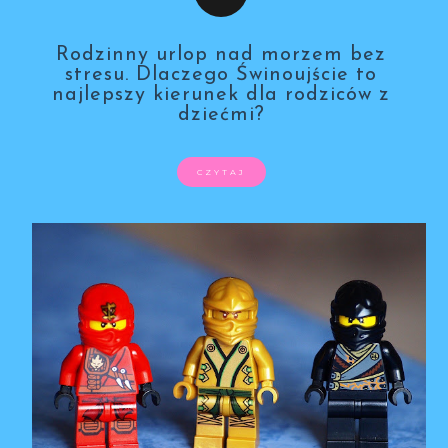
Rodzinny urlop nad morzem bez
stresu. Dlaczego Świnoujście to
najlepszy kierunek dla rodziców z
dziećmi?
CZYTAJ