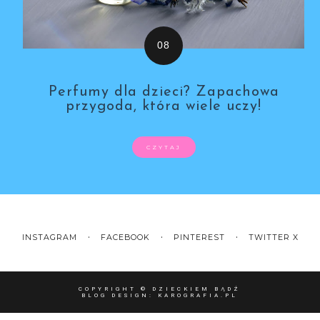
Perfumy dla dzieci? Zapachowa
przygoda, która wiele uczy!
CZYTAJ
INSTAGRAM
FACEBOOK
PINTEREST
TWITTER X
COPYRIGHT ©
DZIECKIEM BĄDŹ
BLOG DESIGN:
KAROGRAFIA.PL