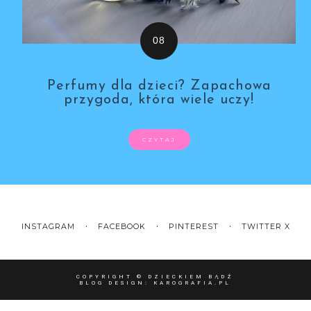
Perfumy dla dzieci? Zapachowa
przygoda, która wiele uczy!
CZYTAJ
INSTAGRAM
FACEBOOK
PINTEREST
TWITTER X
COPYRIGHT ©
DZIECKIEM BĄDŹ
BLOG DESIGN:
KAROGRAFIA.PL