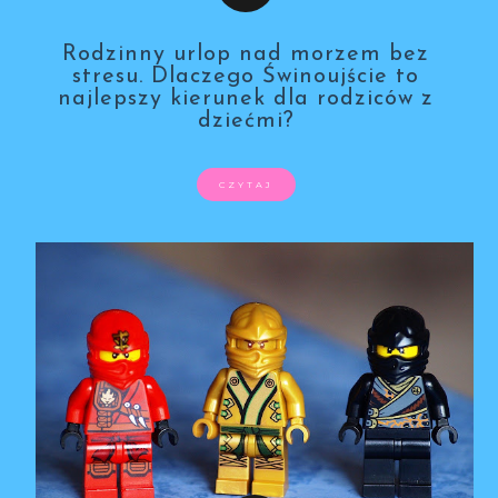
Rodzinny urlop nad morzem bez
stresu. Dlaczego Świnoujście to
najlepszy kierunek dla rodziców z
dziećmi?
CZYTAJ