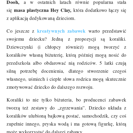
Dooh,
a w ostatnich latach równie popularna stała
masa plastyczna Hey Clay,
się
która dodatkowo łączy się
z aplikacją dedykowaną dzieciom.
kreatywnych zabawek
Co jeszcze z
warto przedstawić
swojemu dziecku? Jedną z propozycji są koraliki.
Dziewczynki (i chłopcy również) mogą tworzyć z
koralików własną biżuterię, którą później mogą nosić do
przedszkola albo obdarować nią rodziców. 5 latki czują
silną potrzebę docenienia, dlatego stworzenie czegoś
własnego, uśmiech i ciepłe słowa rodzica mogą skutecznie
zmotywować dziecko do dalszego rozwoju.
Koraliki to nie tylko biżuteria, bo producenci zabawek
tworzą też zestawy do „zgrzewania”. Dziecko układa z
koralików ulubioną bajkową postać, samochodzik, czy coś
zupełnie innego, pryska wodą i ma gotową figurkę, którą
może wykorzystać do dalszej zabawy.