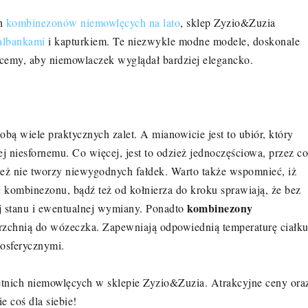
ch
kombinezonów niemowlęcych na lato
, sklep Zyzio&Zuzia
albankami
i kapturkiem. Te niezwykle modne modele, doskonale
chcemy, aby niemowlaczek wyglądał bardziej elegancko.
sobą wiele praktycznych zalet. A mianowicie jest to ubiór, który
 niesfornemu. Co więcej, jest to odzież jednoczęściowa, przez co
też nie tworzy niewygodnych fałdek. Warto także wspomnieć, iż
 kombinezonu, bądź też od kołnierza do kroku sprawiają, że bez
kombinezony
jej stanu i ewentualnej wymiany. Ponadto
rzchnią do wózeczka. Zapewniają odpowiednią temperaturę ciałku
osferycznymi.
ich niemowlęcych w sklepie Zyzio&Zuzia. Atrakcyjne ceny ora
e coś dla siebie!