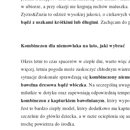
w ubiorze, a przy okazji nie krępują ruchów maluszka.
Zyzio&Zuzia to odzież wysokiej jakości, o ciekawych 
bądź z uszkami krótkimi lub długimi
. Zachęcam do p
Kombinezon dla niemowlaka na lato, jaki wybrać
Okres letni to czas spacerów w ciepłe dni, warto wię
więcej, letnia pogoda może zaskoczyć chłodnym wiatr
kombinezony niemo
sytuacje doskonale sprawdzają się
bawełna dresowa bądź włóczka
. Na szczególną uwag
milutkie w dotyku oraz zapewniają odpowiednią temper
kombinezon z kapturkiem bawełnianym
, który wypo
Jest to bardzo ciepły model, który dodatkowo ma kapt
szczelnie do główki dziecka, a w razie ocieplenia si
trochę powietrza do środka.