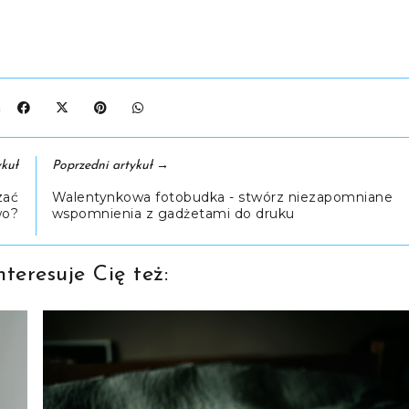
J:
→
kuł
Poprzedni artykuł
zać
Walentynkowa fotobudka - stwórz niezapomniane
wo?
wspomnienia z gadżetami do druku
teresuje Cię też: