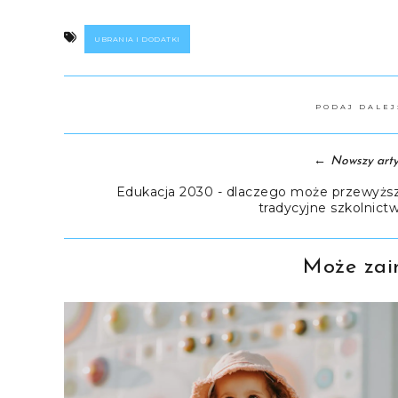
UBRANIA I DODATKI
PODAJ DALE
←
Nowszy arty
Edukacja 2030 - dlaczego może przewyżs
tradycyjne szkolnict
Może zain