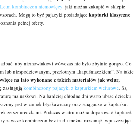
Letni kombinezon niemowlęcy
, jaki można zakupić w sklepie
kapturki klasyczne
wzorach. Mogą to być pajacyki posiadające
oznania pełnej oferty.
c zadbać, aby niemowlakowi wówczas nie było zbytnio gorąco. Co
em lub niespodziewanym, przelotnym „kapuśniaczkiem”. Na takie
wlęce na lato
wykonane z takich materiałów jak welur,
ę zasługują
kombinezony pajacyki z kapturkiem welurowe
. Są
aturę maluszkowi. Na bardziej chłodne dni warto ubrać dziecku
sażony jest w zamek błyskawiczny oraz ściągacze w kapturku.
urek ze sznureczkami. Podczas wiatru można dopasować kapturek
ę aury zawsze kombinezon bez trudu można rozsunąć, wpuszczając