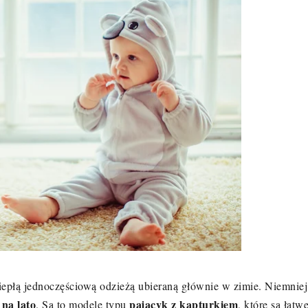
iepłą jednoczęściową odzieżą ubieraną głównie w zimie. Niemniej
na lato
pajacyk z kapturkiem
. Są to modele typu
, które są łatw