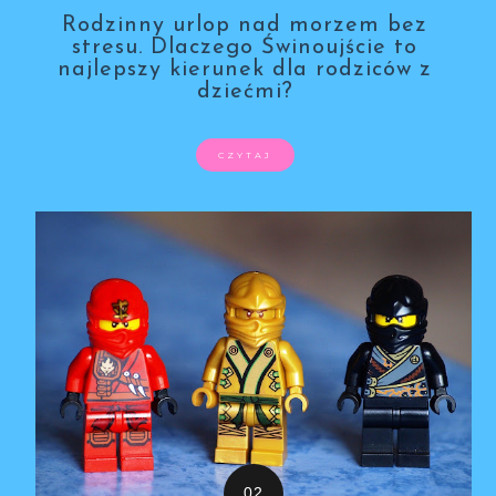
Rodzinny urlop nad morzem bez
stresu. Dlaczego Świnoujście to
najlepszy kierunek dla rodziców z
dziećmi?
CZYTAJ