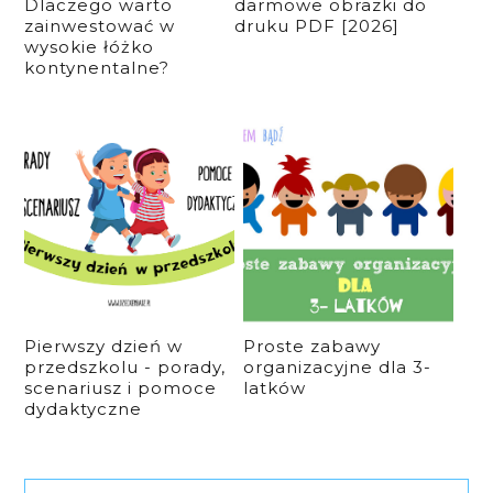
Dlaczego warto
darmowe obrazki do
zainwestować w
druku PDF [2026]
wysokie łóżko
kontynentalne?
Pierwszy dzień w
Proste zabawy
przedszkolu - porady,
organizacyjne dla 3-
scenariusz i pomoce
latków
dydaktyczne