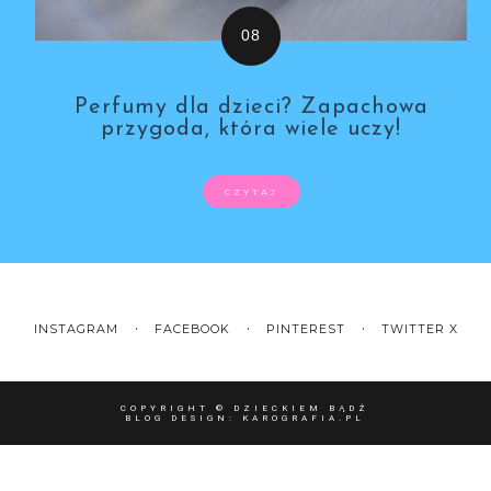
Perfumy dla dzieci? Zapachowa
przygoda, która wiele uczy!
CZYTAJ
INSTAGRAM
FACEBOOK
PINTEREST
TWITTER X
COPYRIGHT ©
DZIECKIEM BĄDŹ
BLOG DESIGN:
KAROGRAFIA.PL