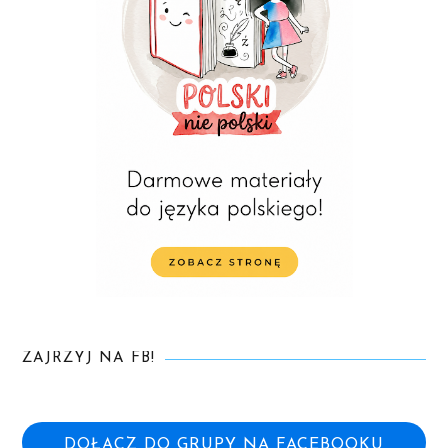
ZAJRZYJ NA FB!
DOŁĄCZ DO GRUPY NA FACEBOOKU