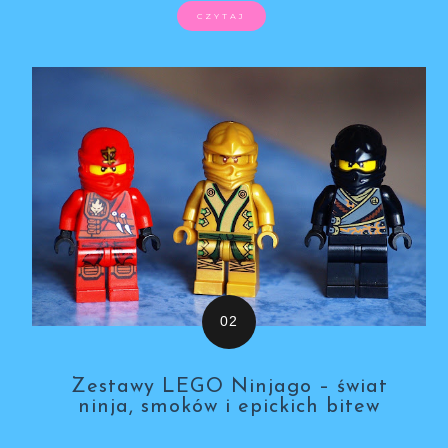
CZYTAJ
Zestawy LEGO Ninjago – świat
ninja, smoków i epickich bitew