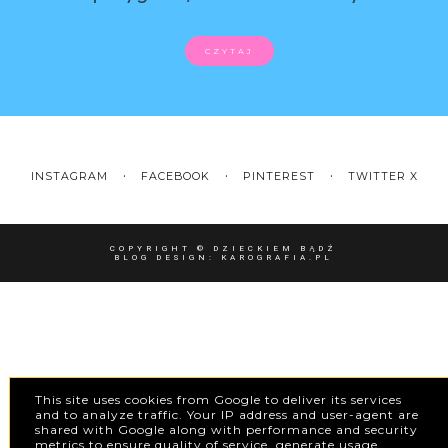
CZYTAJ
INSTAGRAM
FACEBOOK
PINTEREST
TWITTER X
COPYRIGHT ©
DZIECKIEM BĄDŹ
BLOG DESIGN:
KAROGRAFIA.PL
This site uses cookies from Google to deliver its services
and to analyze traffic. Your IP address and user-agent are
shared with Google along with performance and security
metrics to ensure quality of service, generate usage