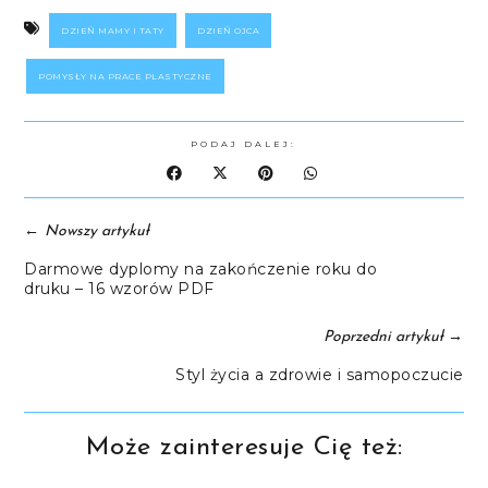
DZIEŃ MAMY I TATY
DZIEŃ OJCA
POMYSŁY NA PRACE PLASTYCZNE
PODAJ DALEJ:
←
Nowszy artykuł
Darmowe dyplomy na zakończenie roku do
druku – 16 wzorów PDF
→
Poprzedni artykuł
Styl życia a zdrowie i samopoczucie
Może zainteresuje Cię też: