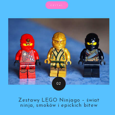
CZYTAJ
Zestawy LEGO Ninjago – świat
ninja, smoków i epickich bitew