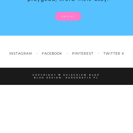
CZYTAJ
INSTAGRAM
FACEBOOK
PINTEREST
TWITTER X
COPYRIGHT ©
DZIECKIEM BĄDŹ
BLOG DESIGN:
KAROGRAFIA.PL