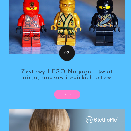
Zestawy LEGO Ninjago – świat
ninja, smoków i epickich bitew
CZYTAJ