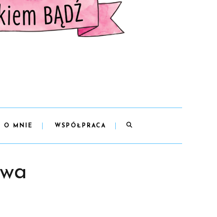
O MNIE
WSPÓŁPRACA
owa