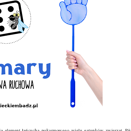
ią element łańcucha pokarmowego wielu gatunków zwierząt. Pij