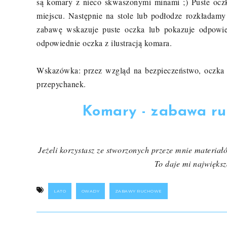
są komary z nieco skwaszonymi minami ;) Puste oc
miejscu. Następnie na stole lub podłodze rozkłada
zabawę wskazuje puste oczka lub pokazuje odpowied
odpowiednie oczka z ilustracją komara.
Wskazówka: przez wzgląd na bezpieczeństwo, oczka
przepychanek.
Komary - zabawa ru
Jeżeli korzystasz ze stworzonych przeze mnie materiał
To daje mi największ
LATO
OWADY
ZABAWY RUCHOWE