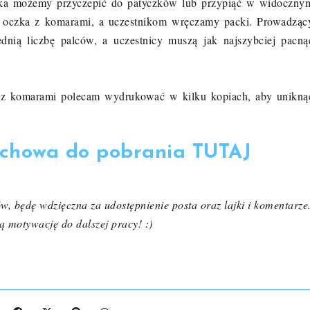
zka możemy przyczepić do patyczków lub przypiąć w widoczny
my oczka z komarami, a uczestnikom wręczamy packi. Prowadząc
nią liczbę palców, a uczestnicy muszą jak najszybciej pacną
 z komarami polecam wydrukować w kilku kopiach, aby unikną
chowa do pobrania TUTAJ
ów, będę wdzięczna za udostępnienie posta oraz lajki i komentarze
ą motywację do dalszej pracy! :)