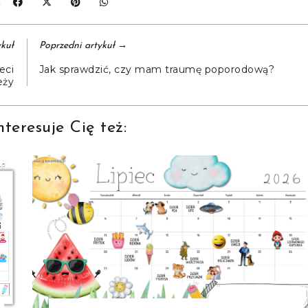
J:
→
kuł
Poprzedni artykuł
eci
Jak sprawdzić, czy mam traumę poporodową?
eży
teresuje Cię też: