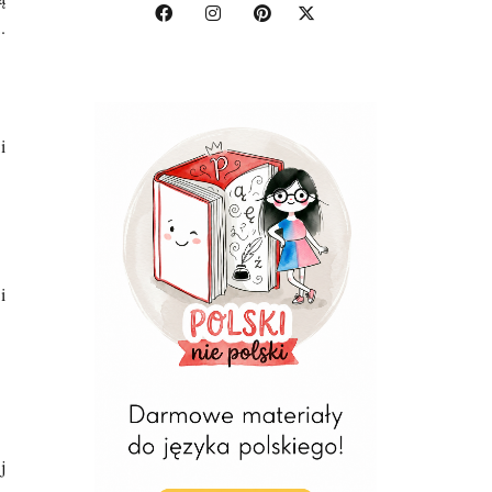
.
i
i
j