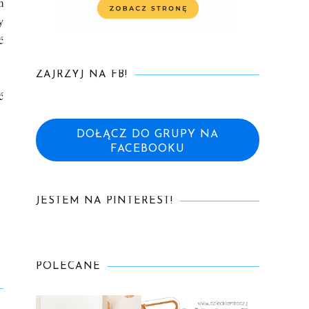
m
y
ć
ZAJRZYJ NA FB!
ć
DOŁĄCZ DO GRUPY NA
FACEBOOKU
JESTEM NA PINTEREST!
.
POLECANE