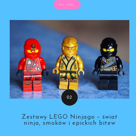
CZYTAJ
Zestawy LEGO Ninjago – świat
ninja, smoków i epickich bitew