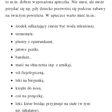
to m.in. dobrze wyposażona apteczka. Nie musi, ale może
przydać się np. gdy dziecko przewróci się podczas zabawy
na świeżym powietrzu. W apteczce warto mieć m.in.:
środek odkażający (może być woda utleniona),
termometr,
plastry z opatrunkami,
jałowe gaziki,
bandaże,
maść na stłuczenia (np. z arniką),
sól fizjologiczną,
leki na biegunkę,
krople do nosa,
coś na gorączkę,
leki, które brzdąc przyjmuje na stałe (w tym
np. inhalator).