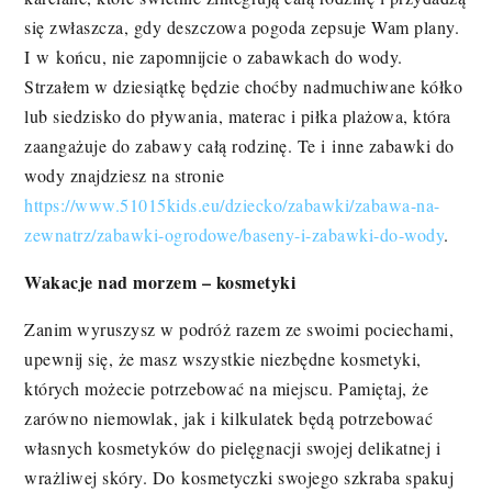
się zwłaszcza, gdy deszczowa pogoda zepsuje Wam plany.
I w końcu, nie zapomnijcie o zabawkach do wody.
Strzałem w dziesiątkę będzie choćby nadmuchiwane kółko
lub siedzisko do pływania, materac i piłka plażowa, która
zaangażuje do zabawy całą rodzinę. Te i inne zabawki do
wody znajdziesz na stronie
https://www.51015kids.eu/dziecko/zabawki/zabawa-na-
zewnatrz/zabawki-ogrodowe/baseny-i-zabawki-do-wody
.
Wakacje nad morzem – kosmetyki
Zanim wyruszysz w podróż razem ze swoimi pociechami,
upewnij się, że masz wszystkie niezbędne kosmetyki,
których możecie potrzebować na miejscu. Pamiętaj, że
zarówno niemowlak, jak i kilkulatek będą potrzebować
własnych kosmetyków do pielęgnacji swojej delikatnej i
wrażliwej skóry. Do kosmetyczki swojego szkraba spakuj