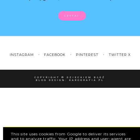
CZYTAJ
INSTAGRAM
FACEBOOK
PINTEREST
TWITTER X
COPYRIGHT ©
DZIECKIEM BĄDŹ
BLOG DESIGN:
KAROGRAFIA.PL
This site uses cookies from Google to deliver its services
and to analyze traffic. Your IP address and user-agent are