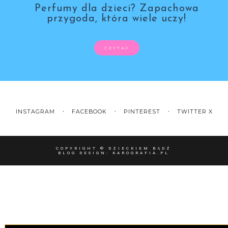
Perfumy dla dzieci? Zapachowa
przygoda, która wiele uczy!
CZYTAJ
INSTAGRAM
FACEBOOK
PINTEREST
TWITTER X
COPYRIGHT ©
DZIECKIEM BĄDŹ
BLOG DESIGN:
KAROGRAFIA.PL