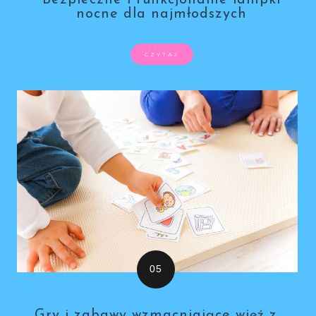
nocne dla najmłodszych
CZYTAJ
Gry i zabawy wzmacniające więź z