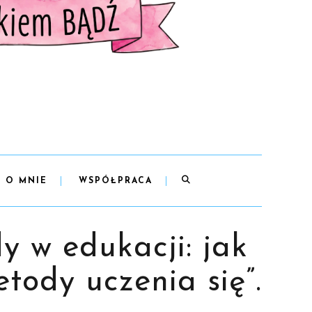
O MNIE
WSPÓŁPRACA
 w edukacji: jak
tody uczenia się”.