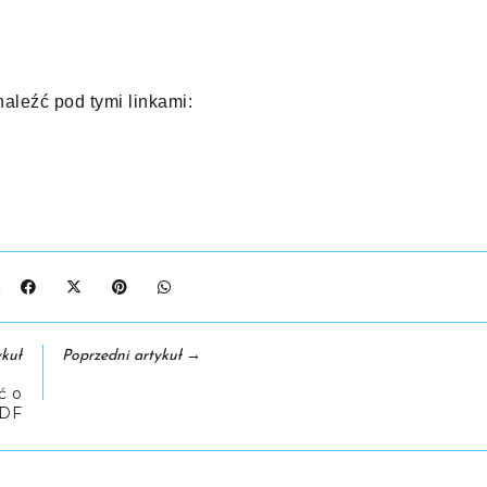
aleźć pod tymi linkami:
J:
→
kuł
Poprzedni artykuł
ć o
PDF