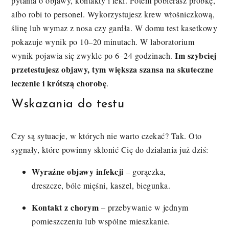
pytania o objawy, kontakty i leki. Potem pobierasz próbkę,
albo robi to personel. Wykorzystujesz krew włośniczkową,
ślinę lub wymaz z nosa czy gardła. W domu test kasetkowy
pokazuje wynik po 10–20 minutach. W laboratorium
Im szybciej
wynik pojawia się zwykle po 6–24 godzinach.
przetestujesz objawy, tym większa szansa na skuteczne
leczenie i krótszą chorobę
.
Wskazania do testu
Czy są sytuacje, w których nie warto czekać? Tak. Oto
sygnały, które powinny skłonić Cię do działania już dziś:
Wyraźne objawy infekcji
– gorączka,
dreszcze, bóle mięśni, kaszel, biegunka.
Kontakt z chorym
– przebywanie w jednym
pomieszczeniu lub wspólne mieszkanie.