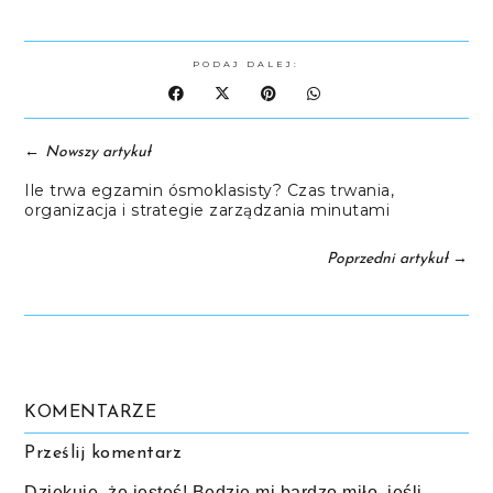
PODAJ DALEJ:
←
Nowszy artykuł
Ile trwa egzamin ósmoklasisty? Czas trwania,
organizacja i strategie zarządzania minutami
→
Poprzedni artykuł
KOMENTARZE
Prześlij komentarz
Dziękuję, że jesteś! Będzie mi bardzo miło, jeśli