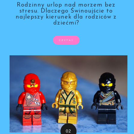
Rodzinny urlop nad morzem bez
stresu. Dlaczego Świnoujście to
najlepszy kierunek dla rodziców z
dziećmi?
CZYTAJ