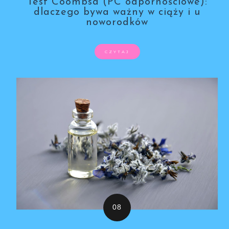
Test Coombsa (PC odpornościowe):
dlaczego bywa ważny w ciąży i u
noworodków
CZYTAJ