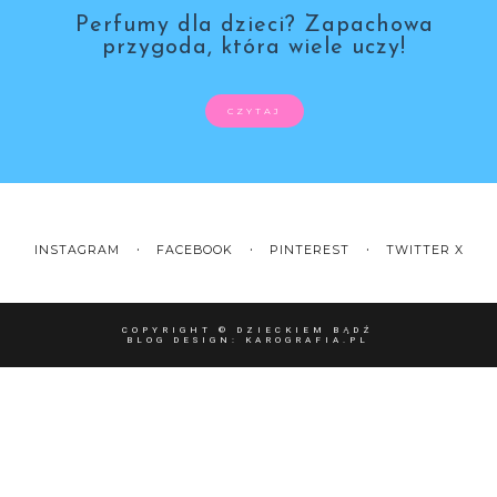
Perfumy dla dzieci? Zapachowa
przygoda, która wiele uczy!
CZYTAJ
INSTAGRAM
FACEBOOK
PINTEREST
TWITTER X
COPYRIGHT ©
DZIECKIEM BĄDŹ
BLOG DESIGN:
KAROGRAFIA.PL