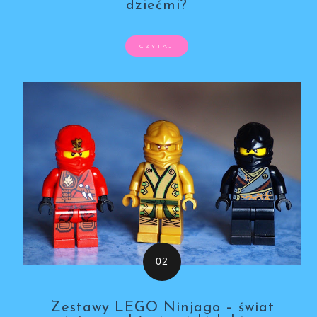
dziećmi?
CZYTAJ
Zestawy LEGO Ninjago – świat