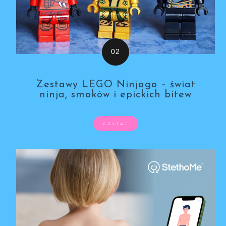
Zestawy LEGO Ninjago – świat
ninja, smoków i epickich bitew
CZYTAJ