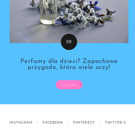
Perfumy dla dzieci? Zapachowa
przygoda, która wiele uczy!
CZYTAJ
INSTAGRAM
FACEBOOK
PINTEREST
TWITTER X