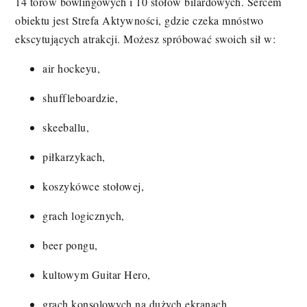
14 torów bowlingowych i 10 stołów bilardowych. Sercem
obiektu jest Strefa Aktywności, gdzie czeka mnóstwo
ekscytujących atrakcji. Możesz spróbować swoich sił w:
air hockeyu,
shuffleboardzie,
skeeballu,
piłkarzykach,
koszykówce stołowej,
grach logicznych,
beer pongu,
kultowym Guitar Hero,
grach konsolowych na dużych ekranach,