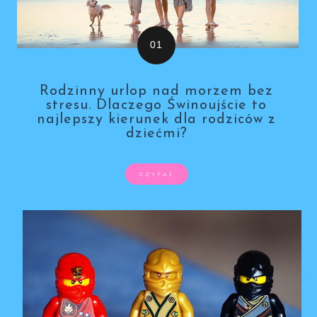
Rodzinny urlop nad morzem bez
stresu. Dlaczego Świnoujście to
najlepszy kierunek dla rodziców z
dziećmi?
CZYTAJ