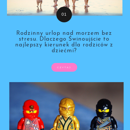
Rodzinny urlop nad morzem bez
stresu. Dlaczego Świnoujście to
najlepszy kierunek dla rodziców z
dziećmi?
CZYTAJ