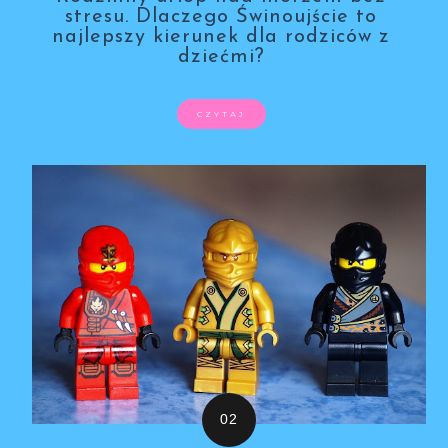
stresu. Dlaczego Świnoujście to
najlepszy kierunek dla rodziców z
dziećmi?
CZYTAJ