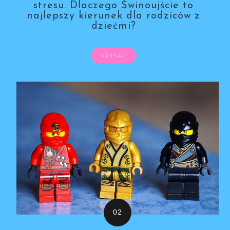
stresu. Dlaczego Świnoujście to
najlepszy kierunek dla rodziców z
dziećmi?
CZYTAJ