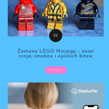
Zestawy LEGO Ninjago – świat
ninja, smoków i epickich bitew
CZYTAJ