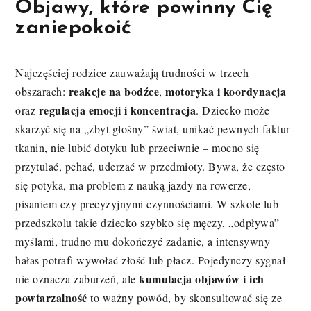
Objawy, które powinny Cię
zaniepokoić
Najczęściej rodzice zauważają trudności w trzech
reakcje na bodźce
motoryka i koordynacja
obszarach:
,
regulacja emocji i koncentracja
oraz
. Dziecko może
skarżyć się na „zbyt głośny” świat, unikać pewnych faktur
tkanin, nie lubić dotyku lub przeciwnie – mocno się
przytulać, pchać, uderzać w przedmioty. Bywa, że często
się potyka, ma problem z nauką jazdy na rowerze,
pisaniem czy precyzyjnymi czynnościami. W szkole lub
przedszkolu takie dziecko szybko się męczy, „odpływa”
myślami, trudno mu dokończyć zadanie, a intensywny
hałas potrafi wywołać złość lub płacz. Pojedynczy sygnał
kumulacja objawów i ich
nie oznacza zaburzeń, ale
powtarzalność
to ważny powód, by skonsultować się ze