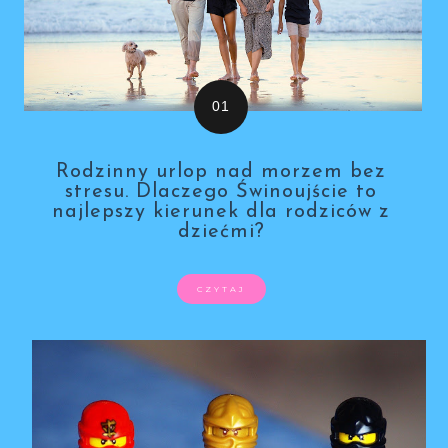
Rodzinny urlop nad morzem bez
stresu. Dlaczego Świnoujście to
najlepszy kierunek dla rodziców z
dziećmi?
CZYTAJ