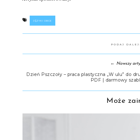
JĘZYKI OBCE
PODAJ DALE
←
Nowszy arty
Dzień Pszczoły – praca plastyczna „W ulu” do dr
PDF | darmowy szab
Może zain