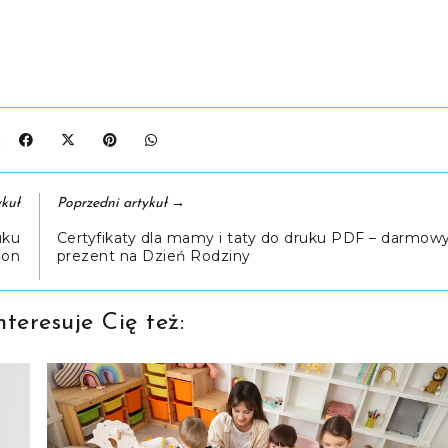
J:
→
kuł
Poprzedni artykuł
uku
Certyfikaty dla mamy i taty do druku PDF – darmow
lon
prezent na Dzień Rodziny
teresuje Cię też: