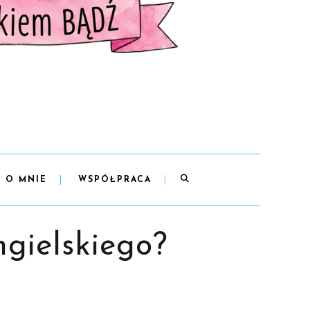
O MNIE
WSPÓŁPRACA
ngielskiego?