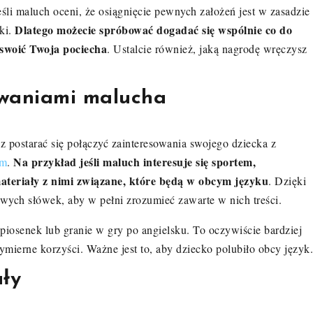
eśli maluch oceni, że osiągnięcie pewnych założeń jest w zasadzie
Dlatego możecie spróbować dogadać się wspólnie co do
ki.
yswoić Twoja pociecha
. Ustalcie również, jaką nagrodę wręczysz
owaniami malucha
 postarać się połączyć zainteresowania swojego dziecka z
Na przykład jeśli maluch interesuje się sportem,
im
.
teriały z nimi związane, które będą w obcym języku
. Dzięki
ych słówek, aby w pełni zrozumieć zawarte w nich treści.
osenek lub granie w gry po angielsku. To oczywiście bardziej
ymierne korzyści. Ważne jest to, aby dziecko polubiło obcy język.
ały