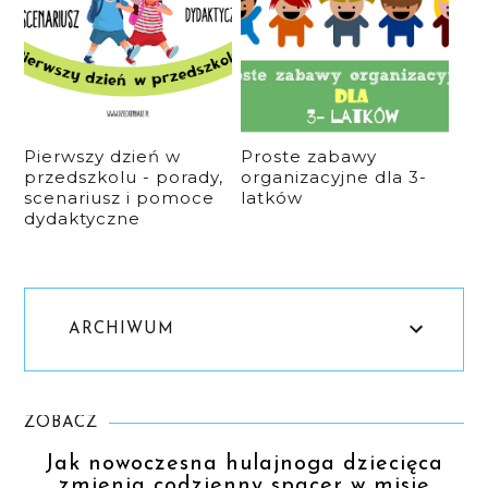
Pierwszy dzień w
Proste zabawy
przedszkolu - porady,
organizacyjne dla 3-
scenariusz i pomoce
latków
dydaktyczne
ARCHIWUM
ZOBACZ
Jak nowoczesna hulajnoga dziecięca
zmienia codzienny spacer w misję