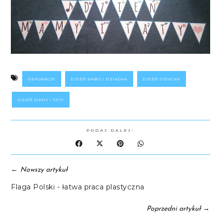
DEKORACJE
DZIEŃ BABCI I DZIADKA
DZIEŃ DZIECKA
DZIEŃ MAMY I TATY
PODAJ DALEJ:
←
Nowszy artykuł
Flaga Polski - łatwa praca plastyczna
→
Poprzedni artykuł