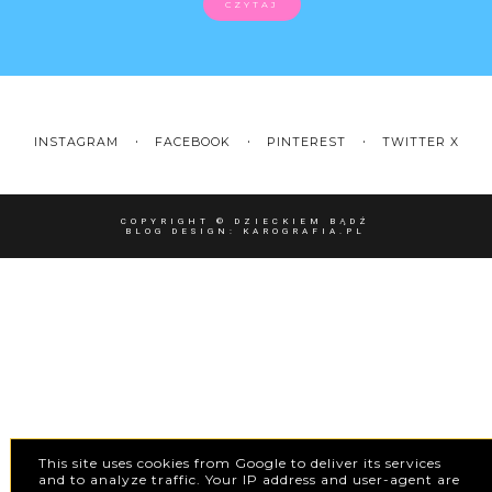
CZYTAJ
INSTAGRAM
FACEBOOK
PINTEREST
TWITTER X
COPYRIGHT ©
DZIECKIEM BĄDŹ
BLOG DESIGN:
KAROGRAFIA.PL
This site uses cookies from Google to deliver its services
and to analyze traffic. Your IP address and user-agent are