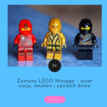
Zestawy LEGO Ninjago – świat
ninja, smoków i epickich bitew
CZYTAJ