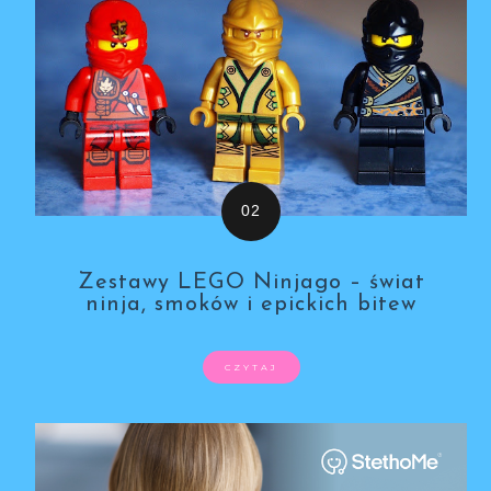
Zestawy LEGO Ninjago – świat
ninja, smoków i epickich bitew
CZYTAJ