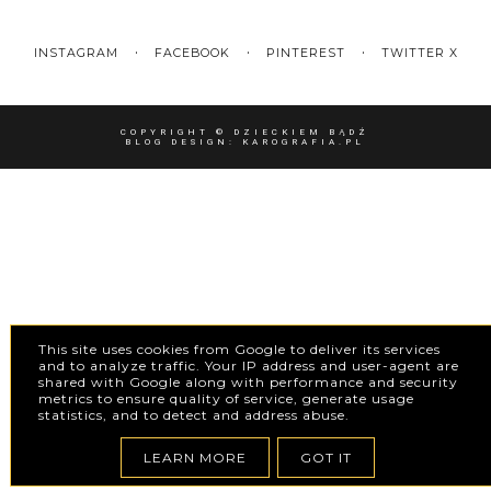
INSTAGRAM
FACEBOOK
PINTEREST
TWITTER X
COPYRIGHT ©
DZIECKIEM BĄDŹ
BLOG DESIGN:
KAROGRAFIA.PL
This site uses cookies from Google to deliver its services
and to analyze traffic. Your IP address and user-agent are
shared with Google along with performance and security
metrics to ensure quality of service, generate usage
statistics, and to detect and address abuse.
LEARN MORE
GOT IT