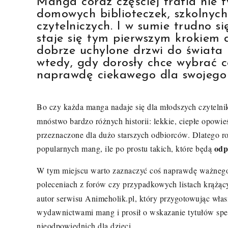
Manga coraz częściej trafia nie 
domowych biblioteczek, szkolnych
czytelniczych. I w sumie trudno si
staje się tym pierwszym krokiem d
dobrze uchylone drzwi do świata 
wtedy, gdy dorosły chce wybrać c
naprawdę ciekawego dla swojego 
Bo czy każda manga nadaje się dla młodszych czyteln
mnóstwo bardzo różnych historii: lekkie, ciepłe opowieś
przeznaczone dla dużo starszych odbiorców. Dlatego rodz
odp
popularnych mang, ile po prostu takich, które będą
W tym miejscu warto zaznaczyć coś naprawdę ważnego. 
poleceniach z forów czy przypadkowych listach krążąc
autor serwisu Animeholik.pl, który przygotowując włas
wydawnictwami mang i prosił o wskazanie tytułów spełn
nieodpowiednich dla dzieci.