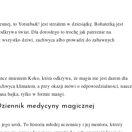
iennej, to Yotsuba&! jest strzałem w dziesiątkę. Bohaterką jest
odkrywa świat. Dla dorosłego to trochę jak patrzenie na
: wszystko dziwi, zachwyca albo prowadzi do zabawnych
ce imieniem Koko, która odkrywa, że magia nie jest darem dla
achwyca klimatem, a przy okazji mówi o odpowiedzialności, nauc
iana bajka, tylko w formie mangi.
 Dziennik medycyny magicznej
jego urok. To historia młodej uczennicy i jej mentora, którzy