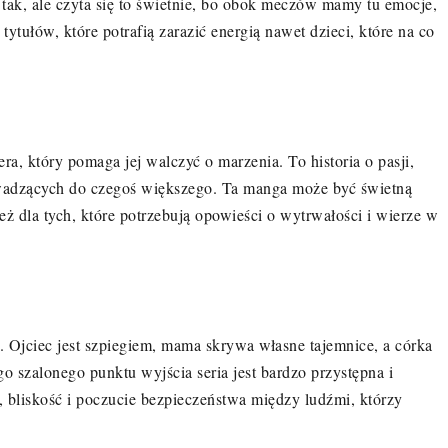
 tak, ale czyta się to świetnie, bo obok meczów mamy tu emocje,
ytułów, które potrafią zarazić energią nawet dzieci, które na co
era, który pomaga jej walczyć o marzenia. To historia o pasji,
owadzących do czegoś większego. Ta manga może być świetną
 też dla tych, które potrzebują opowieści o wytrwałości i wierze w
. Ojciec jest szpiegiem, mama skrywa własne tajemnice, a córka
go szalonego punktu wyjścia seria jest bardzo przystępna i
e, bliskość i poczucie bezpieczeństwa między ludźmi, którzy