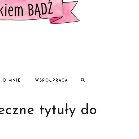
O MNIE
WSPÓŁPRACA
eczne tytuły do