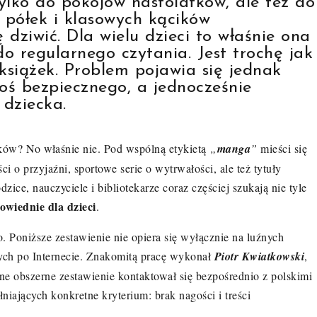
tylko do pokojów nastolatków, ale też do
 półek i klasowych kącików
ę dziwić. Dla wielu dzieci to właśnie ona
o regularnego czytania. Jest trochę jak
książek. Problem pojawia się jednak
oś bezpiecznego, a jednocześnie
dziecka.
ików? No właśnie nie. Pod wspólną etykietą
„
manga
”
mieści się
ci o przyjaźni, sportowe serie o wytrwałości, ale też tytuły
ice, nauczyciele i bibliotekarze coraz częściej szukają nie tyle
owiednie dla dzieci
.
Poniższe zestawienie nie opiera się wyłącznie na luźnych
ych po Internecie. Znakomitą pracę wykonał
Piotr Kwiatkowski
,
ne obszerne zestawienie kontaktował się bezpośrednio z polskimi
iających konkretne kryterium: brak nagości i treści