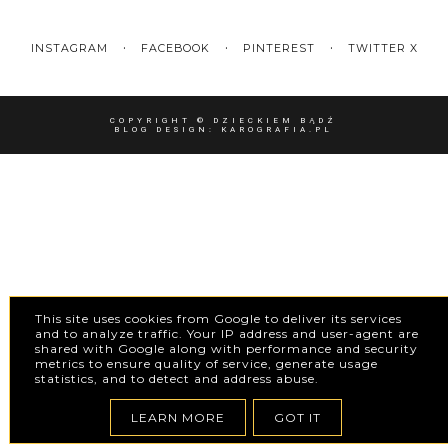
INSTAGRAM
FACEBOOK
PINTEREST
TWITTER X
COPYRIGHT ©
DZIECKIEM BĄDŹ
BLOG DESIGN:
KAROGRAFIA.PL
This site uses cookies from Google to deliver its services
and to analyze traffic. Your IP address and user-agent are
shared with Google along with performance and security
metrics to ensure quality of service, generate usage
statistics, and to detect and address abuse.
LEARN MORE
GOT IT