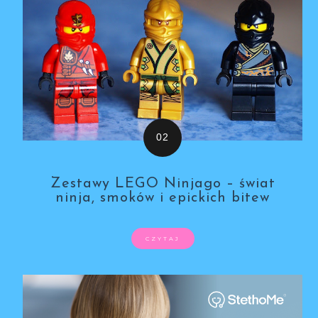
Zestawy LEGO Ninjago – świat
ninja, smoków i epickich bitew
CZYTAJ