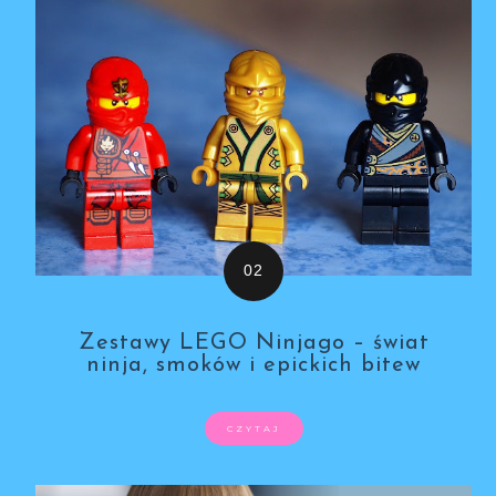
Zestawy LEGO Ninjago – świat
ninja, smoków i epickich bitew
CZYTAJ