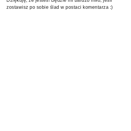
Dziękuję, że jesteś! Będzie mi bardzo miło, jeśli
zostawisz po sobie ślad w postaci komentarza :)