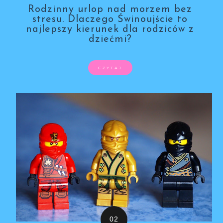
Rodzinny urlop nad morzem bez
stresu. Dlaczego Świnoujście to
najlepszy kierunek dla rodziców z
dziećmi?
CZYTAJ