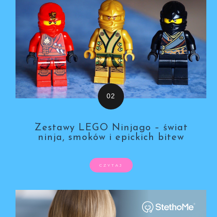
Zestawy LEGO Ninjago – świat
ninja, smoków i epickich bitew
CZYTAJ