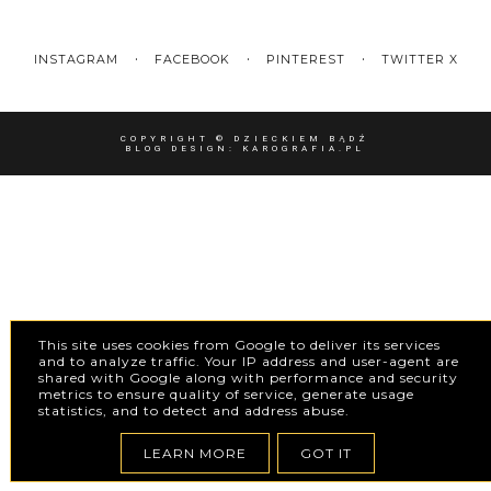
INSTAGRAM
FACEBOOK
PINTEREST
TWITTER X
COPYRIGHT ©
DZIECKIEM BĄDŹ
BLOG DESIGN:
KAROGRAFIA.PL
This site uses cookies from Google to deliver its services
and to analyze traffic. Your IP address and user-agent are
shared with Google along with performance and security
metrics to ensure quality of service, generate usage
statistics, and to detect and address abuse.
LEARN MORE
GOT IT