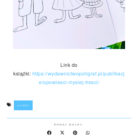
Link do
książki:
https://wydawnictwopoligraf.pl/publikacj
e/opowiesci-mysiej-tresci/
KSIĄŻKI
PODAJ DALEJ: