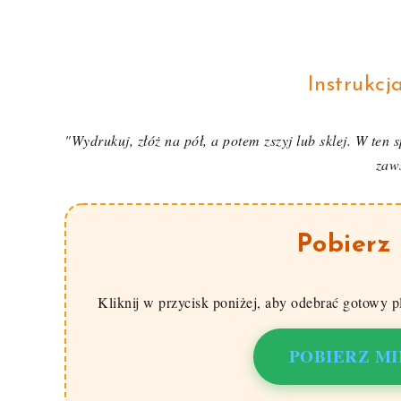
Instrukcj
"Wydrukuj, złóż na pół, a potem zszyj lub sklej. W te
zaw
Pobierz
Kliknij w przycisk poniżej, aby odebrać gotowy p
POBIERZ MI