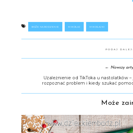
BOŻE NARODZENIE
MIKOŁAJ
MIKOŁAJKI
PODAJ DALE
←
Nowszy arty
Uzależnienie od TikToka u nastolatków – 
rozpoznać problem i kiedy szukać pomo
Może zain