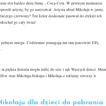
iem stoi bardzo duża firma – Coca-Cola
.
W pewnym momencie
oprosili artystę, by go narysował.
Artysta ubrał Mikołaja w jasny,
Dlaczego czerwony?
Ten kolor doskonale pasował do etykiet ich
 pokochał go cały świat!
, pełnym śniegu
.
Codziennie pomagają mu tam pracowite Elfy,
i
.
ta piękna historia mogła trafić do serc i rąk Waszych dzieci. Mam
Elfów oraz Mikołaja-biskupa i Mikołaja-z reklamy stworzy w
ikołaju dla dzieci do pobrania