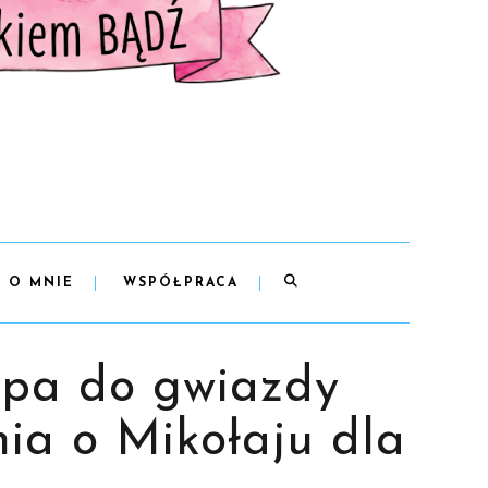
O MNIE
WSPÓŁPRACA
kupa do gwiazdy
ia o Mikołaju dla