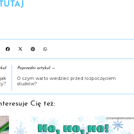
TUTAJ
J:
→
kuł
Poprzedni artykuł
jak
O czym warto wiedzieć przed rozpoczęciem
cy?
studiów?
teresuje Cię też: