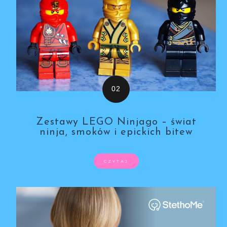
Zestawy LEGO Ninjago – świat
ninja, smoków i epickich bitew
CZYTAJ