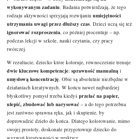
wykonywanym zadaniu
. Badania potwierdzają, że tego
umiejętności
rodzaju aktywności sprzyjają rozwijaniu
utrzymania uwagi przez dłuższy czas
. Dzieci uczą się też
ignorować rozproszenia
, co później procentuje – np.
podczas lekcji w szkole, nauki czytania, czy pracy
twórczej.
W rezultacie, dziecko które koloruje, równocześnie trenuje
dwie kluczowe kompetencje
sprawność manualną
:
i
umysłową koncentrację
. Obie są absolutnie niezbędne w
działaniach kreatywnych. W końcu nawet najbardziej
przelać na papier,
błyskotliwy pomysł trzeba kiedyś
ulepić, zbudować lub narysować
– a do tego potrzebna
jest zarówno sprawna ręka, jak i skupienie, by
doprowadzić dzieło do końca. Dlatego kolorowanie, mimo
swojej prostoty, doskonale przygotowuje dziecko do
wyzwań kreatywności w praktyce.