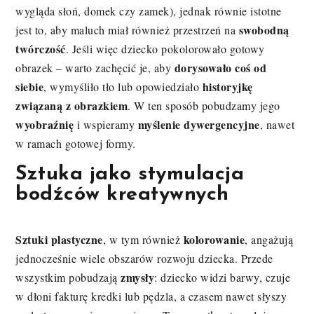
wygląda słoń, domek czy zamek), jednak równie istotne
swobodną
jest to, aby maluch miał również przestrzeń na
twórczość
. Jeśli więc dziecko pokolorowało gotowy
dorysowało coś od
obrazek – warto zachęcić je, aby
siebie
historyjkę
, wymyśliło tło lub opowiedziało
związaną z obrazkiem
. W ten sposób pobudzamy jego
wyobraźnię
myślenie dywergencyjne
i wspieramy
, nawet
w ramach gotowej formy.
Sztuka jako stymulacja
bodźców kreatywnych
Sztuki plastyczne
kolorowanie
, w tym również
, angażują
jednocześnie wiele obszarów rozwoju dziecka. Przede
zmysły
wszystkim pobudzają
: dziecko widzi barwy, czuje
w dłoni fakturę kredki lub pędzla, a czasem nawet słyszy