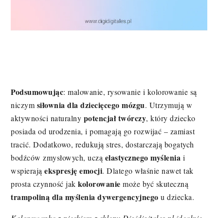
Podsumowując
: malowanie, rysowanie i kolorowanie są
siłownia dla dziecięcego mózgu
niczym
. Utrzymują w
potencjał twórczy
aktywności naturalny
, który dziecko
posiada od urodzenia, i pomagają go rozwijać – zamiast
tracić. Dodatkowo, redukują stres, dostarczają bogatych
elastycznego myślenia
bodźców zmysłowych, uczą
i
ekspresję emocji
wspierają
. Dlatego właśnie nawet tak
kolorowanie
prosta czynność jak
może być skuteczną
trampoliną dla myślenia dywergencyjnego
u dziecka.
Kolorowanka z pieskiem z sklepu Digidigitales.pl idealnie