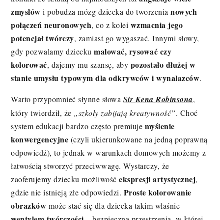
zmysłów
nowych
i pobudza mózg dziecka do tworzenia
połączeń neuronowych
wzmacnia jego
, co z kolei
potencjał twórczy
, zamiast go wygaszać. Innymi słowy,
malować, rysować czy
gdy pozwalamy dziecku
kolorować
pozostało dłużej w
, dajemy mu szansę, aby
stanie umysłu typowym dla odkrywców i wynalazców
.
Warto przypomnieć słynne słowa
Sir Kena Robinsona
,
który twierdził, że
„szkoły zabijają kreatywność”
. Choć
myślenie
system edukacji bardzo często premiuje
konwergencyjne
(czyli ukierunkowane na jedną poprawną
odpowiedź), to jednak w warunkach domowych możemy z
łatwością stworzyć przeciwwagę. Wystarczy, że
ekspresji artystycznej
zaoferujemy dziecku możliwość
,
Proste kolorowanie
gdzie nie istnieją złe odpowiedzi.
obrazków
może stać się dla dziecka takim właśnie
wentylem twórczości
– bezpieczną przestrzenią, w której