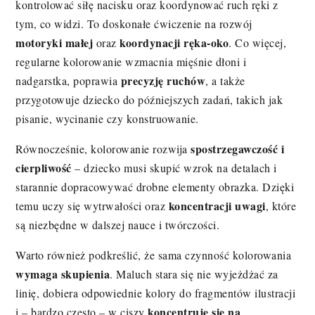
kontrolować siłę nacisku oraz koordynować ruch ręki z
tym, co widzi. To doskonałe ćwiczenie na rozwój
motoryki małej
koordynacji ręka-oko
oraz
. Co więcej,
regularne kolorowanie wzmacnia mięśnie dłoni i
precyzję ruchów
nadgarstka, poprawia
, a także
przygotowuje dziecko do późniejszych zadań, takich jak
pisanie, wycinanie czy konstruowanie.
spostrzegawczość i
Równocześnie, kolorowanie rozwija
cierpliwość
– dziecko musi skupić wzrok na detalach i
starannie dopracowywać drobne elementy obrazka. Dzięki
koncentracji uwagi
temu uczy się wytrwałości oraz
, które
są niezbędne w dalszej nauce i twórczości.
Warto również podkreślić, że sama czynność kolorowania
wymaga skupienia
. Maluch stara się nie wyjeżdżać za
linię, dobiera odpowiednie kolory do fragmentów ilustracji
koncentruje się na
i – bardzo często – w ciszy