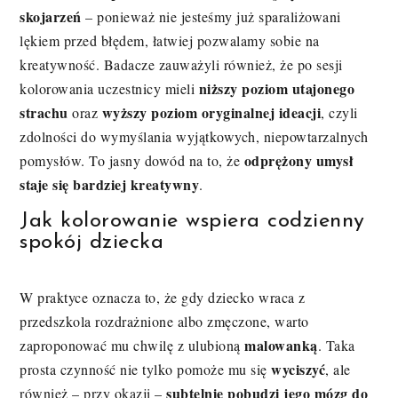
skojarzeń
– ponieważ nie jesteśmy już sparaliżowani
lękiem przed błędem, łatwiej pozwalamy sobie na
kreatywność. Badacze zauważyli również, że po sesji
niższy poziom utajonego
kolorowania uczestnicy mieli
strachu
wyższy poziom oryginalnej ideacji
oraz
, czyli
zdolności do wymyślania wyjątkowych, niepowtarzalnych
odprężony umysł
pomysłów. To jasny dowód na to, że
staje się bardziej kreatywny
.
Jak kolorowanie wspiera codzienny
spokój dziecka
W praktyce oznacza to, że gdy dziecko wraca z
przedszkola rozdrażnione albo zmęczone, warto
malowanką
zaproponować mu chwilę z ulubioną
. Taka
wyciszyć
prosta czynność nie tylko pomoże mu się
, ale
subtelnie pobudzi jego mózg do
również – przy okazji –