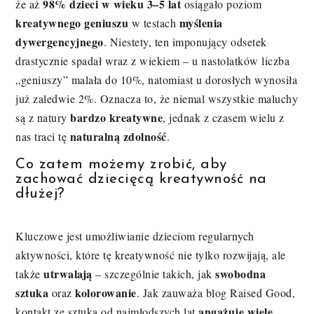
98% dzieci w wieku 3–5 lat
że aż
osiągało poziom
kreatywnego geniuszu
myślenia
w testach
dywergencyjnego
. Niestety, ten imponujący odsetek
drastycznie spadał wraz z wiekiem – u nastolatków liczba
„geniuszy” malała do 10%, natomiast u dorosłych wynosiła
już zaledwie 2%. Oznacza to, że niemal wszystkie maluchy
bardzo kreatywne
są z natury
, jednak z czasem wielu z
naturalną zdolność
nas traci tę
.
Co zatem możemy zrobić, aby
zachować dziecięcą kreatywność na
dłużej?
Kluczowe jest umożliwianie dzieciom regularnych
aktywności, które tę kreatywność nie tylko rozwijają, ale
utrwalają
swobodna
także
– szczególnie takich, jak
sztuka
kolorowanie
oraz
. Jak zauważa blog Raised Good,
angażuje wiele
kontakt ze sztuką od najmłodszych lat