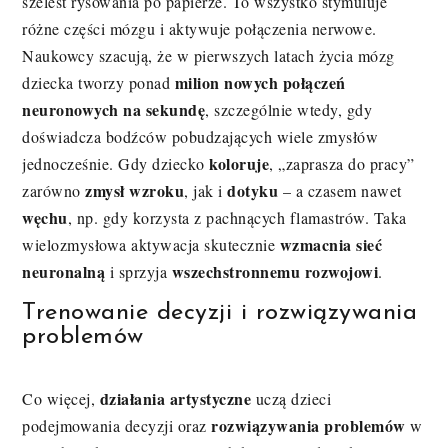
szelest rysowania po papierze. To wszystko stymuluje
różne części mózgu i aktywuje połączenia nerwowe.
Naukowcy szacują, że w pierwszych latach życia mózg
milion nowych połączeń
dziecka tworzy ponad
neuronowych na sekundę
, szczególnie wtedy, gdy
doświadcza bodźców pobudzających wiele zmysłów
koloruje
jednocześnie. Gdy dziecko
, „zaprasza do pracy”
zmysł wzroku
dotyku
zarówno
, jak i
– a czasem nawet
węchu
, np. gdy korzysta z pachnących flamastrów. Taka
wzmacnia sieć
wielozmysłowa aktywacja skutecznie
neuronalną
wszechstronnemu rozwojowi
i sprzyja
.
Trenowanie decyzji i rozwiązywania
problemów
działania artystyczne
Co więcej,
uczą dzieci
rozwiązywania problemów
podejmowania decyzji oraz
w