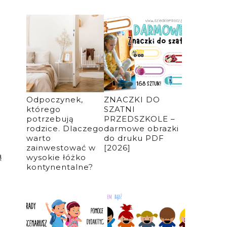
Odpoczynek,
ZNACZKI DO
którego
SZATNI
potrzebują
PRZEDSZKOLE –
rodzice. Dlaczego
darmowe obrazki
warto
do druku PDF
zainwestować w
[2026]
ą
wysokie łóżko
kontynentalne?