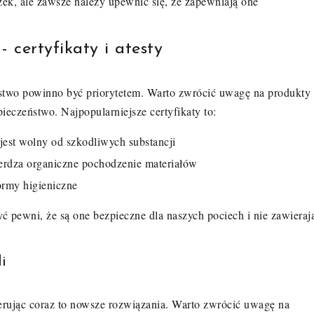
ek, ale zawsze należy upewnić się, że zapewniają one
 certyfikaty i atesty
ństwo powinno być priorytetem. Warto zwrócić uwagę na produkty
pieczeństwo. Najpopularniejsze certyfikaty to:
jest wolny od szkodliwych substancji
erdza organiczne pochodzenie materiałów
ormy higieniczne
ć pewni, że są one bezpieczne dla naszych pociech i nie zawieraj
i
oferując coraz to nowsze rozwiązania. Warto zwrócić uwagę na