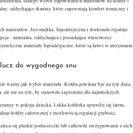
odrażnienia, dlatego wybór odpowiednich materiałów na kołdry i
ne, oddychające tkaniny, które zapewniają komfort termiczny i
h materiałów. Jest miękka, hipoalergiczna i doskonale reguluje
pcja - naturalna, oddychająca i posiadająca właściwości
syntetyczne materiały hipoalergiczne, które są łatwe w utrzymaniu
klucz do wygodnego snu
nie ważny jak wybór materiału. Kołdra powinna być na tyle duża,
 ale nie na tyle, by stanowiła zagrożenie dla najmłodszych.
eratury w pokoju dziecka. Lekka kołderka sprawdzi się latem,
akup kołdry całorocznej z możliwością regulacji grubości.
zaleca się płaskie poduszeczki lub całkowite zrezygnowanie z nich