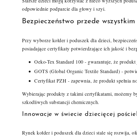
Starsze dzieci mogą korzystać z nieco wyższych podusz
odpowiednie podparcie dla głowy i szyi.
Bezpieczeństwo przede wszystkim -
Przy wyborze kołder i poduszek dla dzieci, bezpiecze
posiadające certyfikaty potwierdzające ich jakość i bez
Oeko-Tex Standard 100 - gwarantuje, że produkt 
GOTS (Global Organic Textile Standard) - potwi
Certyfikat PZH - zapewnia, że produkt spełnia n
Wybierając produkty z takimi certyfikatami, możemy by
szkodliwych substancji chemicznych.
Innowacje w świecie dziecięcej pościel
Rynek kołder i poduszek dla dzieci stale się rozwija, 