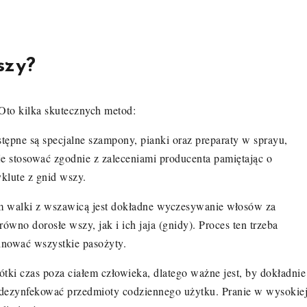
szy?
to kilka skutecznych metod:
ępne są specjalne szampony, pianki oraz preparaty w sprayu,
je stosować zgodnie z zaleceniami producenta pamiętając o
klute z gnid wszy.
walki z wszawicą jest dokładne wyczesywanie włosów za
wno dorosłe wszy, jak i ich jaja (gnidy). Proces ten trzeba
minować wszystkie pasożyty.
ki czas poza ciałem człowieka, dlatego ważne jest, by dokładnie
z dezynfekować przedmioty codziennego użytku. Pranie w wysokie