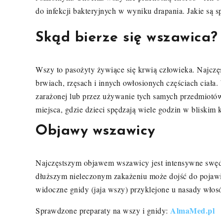
do infekcji bakteryjnych w wyniku drapania. Jakie są
Skąd bierze się wszawica?
Wszy to pasożyty żywiące się krwią człowieka. Najczęś
brwiach, rzęsach i innych owłosionych częściach ciała
zarażonej lub przez używanie tych samych przedmiotów t
miejsca, gdzie dzieci spędzają wiele godzin w bliskim k
Objawy wszawicy
Najczęstszym objawem wszawicy jest intensywne swędze
dłuższym nieleczonym zakażeniu może dojść do pojawi
widoczne gnidy (jaja wszy) przyklejone u nasady wło
AlmaMed.pl
Sprawdzone preparaty na wszy i gnidy: