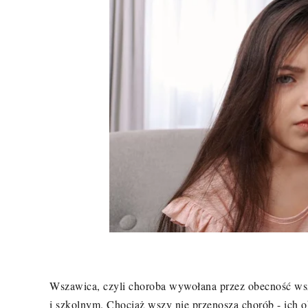
Wszawica, czyli choroba wywołana przez obecność wsz
i szkolnym. Chociaż wszy nie przenoszą chorób - ich 