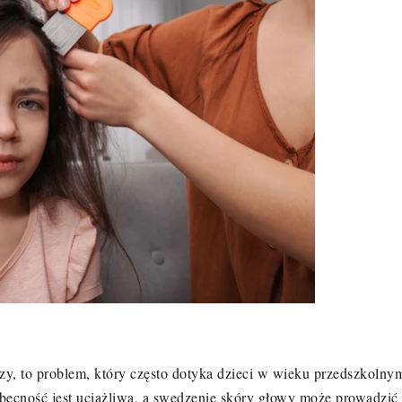
y, to problem, który często dotyka dzieci w wieku przedszkolny
obecność jest uciążliwa, a swędzenie skóry głowy może prowadzić