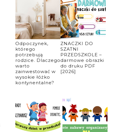
Odpoczynek,
ZNACZKI DO
którego
SZATNI
potrzebują
PRZEDSZKOLE –
rodzice. Dlaczego
darmowe obrazki
warto
do druku PDF
zainwestować w
[2026]
wysokie łóżko
kontynentalne?
j