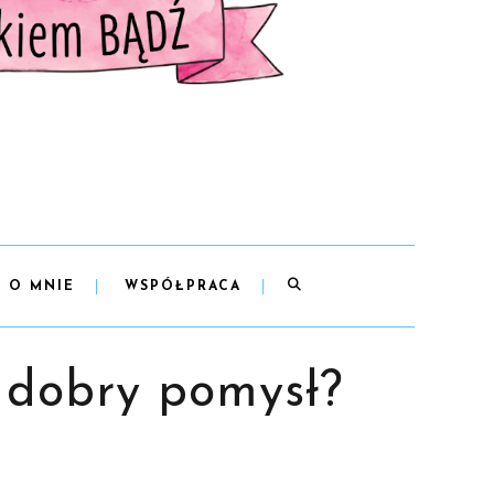
O MNIE
WSPÓŁPRACA
o dobry pomysł?