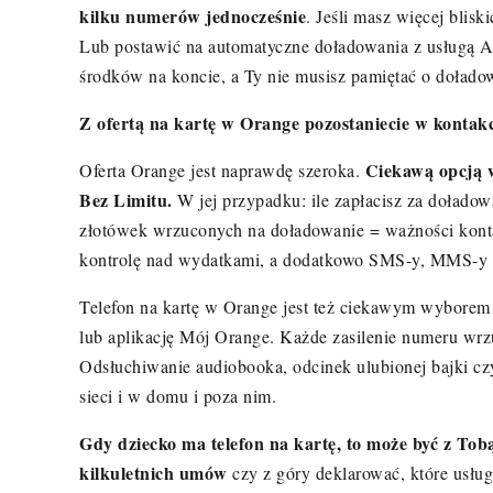
kilku numerów jednocześnie
. Jeśli masz więcej blisk
Lub postawić na automatyczne doładowania z usługą Au
środków na koncie, a Ty nie musisz pamiętać o dołado
Z ofertą na kartę w Orange pozostaniecie w kontakc
Ciekawą opcją w
Oferta Orange jest naprawdę szeroka.
Bez Limitu.
W jej przypadku: ile zapłacisz za doładow
złotówek wrzuconych na doładowanie = ważności konta
kontrolę nad wydatkami, a dodatkowo SMS-y, MMS-y i 
Telefon na kartę w Orange jest też ciekawym wyborem 
lub aplikację Mój Orange. Każde zasilenie numeru wrz
Odsłuchiwanie audiobooka, odcinek ulubionej bajki cz
sieci i w domu i poza nim.
Gdy dziecko ma telefon na kartę, to może być z Tob
kilkuletnich umów
czy z góry deklarować, które usługi