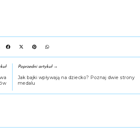
J:
→
kuł
Poprzedni artykuł
awa
Jak bajki wpływają na dziecko? Poznaj dwie strony
hów
medalu