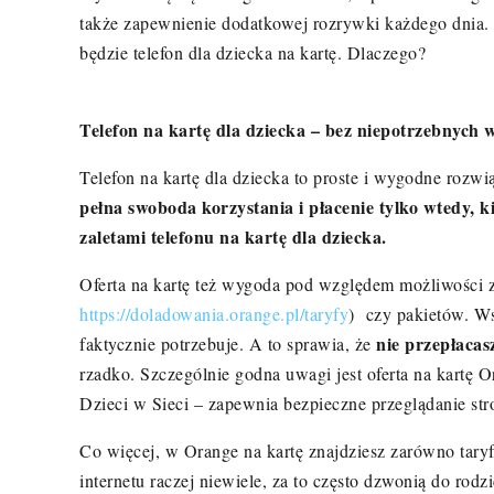
także zapewnienie dodatkowej rozrywki każdego dnia
będzie telefon dla dziecka na kartę. Dlaczego?
Telefon na kartę dla dziecka – bez niepotrzebnych
Telefon na kartę dla dziecka to proste i wygodne rozwią
pełna swoboda korzystania i płacenie tylko wtedy, k
zaletami telefonu na kartę dla dziecka.
Oferta na kartę też wygoda pod względem możliwości zm
https://doladowania.orange.pl/taryfy
) czy pakietów. Ws
nie przepłacas
faktycznie potrzebuje. A to sprawia, że
rzadko.
Szczególnie godna uwagi jest oferta na kartę 
Dzieci w Sieci – zapewnia bezpieczne przeglądanie stron
Co więcej, w Orange na kartę znajdziesz zarówno taryfy 
internetu raczej niewiele, za to często dzwonią do rod