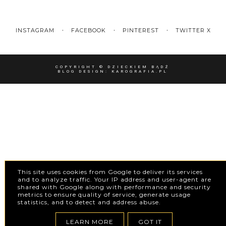
INSTAGRAM
FACEBOOK
PINTEREST
TWITTER X
COPYRIGHT ©
DZIECKIEM BĄDŹ
BLOG DESIGN:
KAROGRAFIA.PL
This site uses cookies from Google to deliver its services
and to analyze traffic. Your IP address and user-agent are
shared with Google along with performance and security
metrics to ensure quality of service, generate usage
statistics, and to detect and address abuse.
LEARN MORE
GOT IT