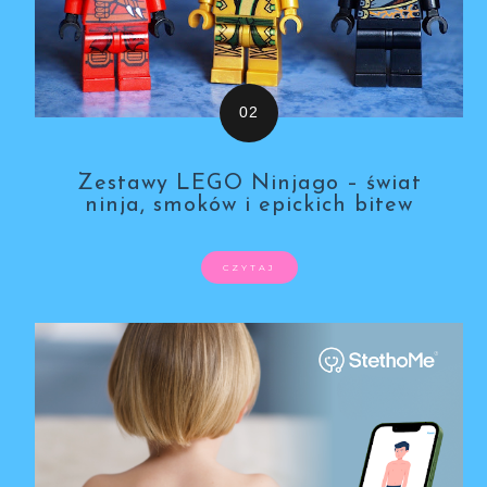
Zestawy LEGO Ninjago – świat
ninja, smoków i epickich bitew
CZYTAJ