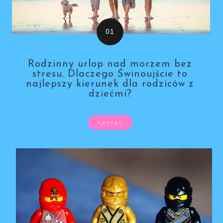
Rodzinny urlop nad morzem bez
stresu. Dlaczego Świnoujście to
najlepszy kierunek dla rodziców z
dziećmi?
CZYTAJ