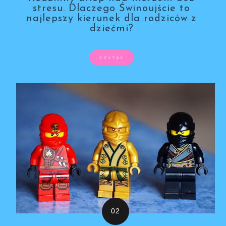
stresu. Dlaczego Świnoujście to
najlepszy kierunek dla rodziców z
dziećmi?
CZYTAJ